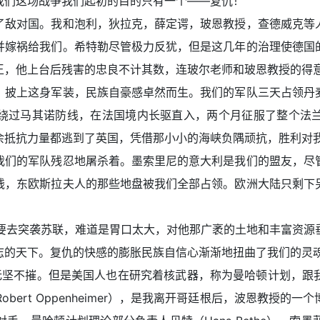
我们这场战争我们起初的目的只有一个——复仇！
敌对国。我和泡利，狄拉克，薛定谔，玻恩教授，查德威克等人
并嫁祸给我们。希特勒尽管极力反犹，但是这几年的治理使德国
王，他上台后残害的忠良不计其数，连玻尔老师和玻恩教授的得
披上这身军装，民族自豪感卓然而生。我们的军队三天占领丹麦
绕过马其诺防线，在法国境内长驱直入，两个月征服了整个法
余抵抗力量都逃到了英国，凭借那小小的海峡负隅顽抗，胜利对
们的军队残忍地屠杀着。墨索里尼的意大利是我们的盟友，尽管
钱，东欧斯拉夫人的那些地盘被我们全部占领。欧洲大陆只剩下
要去突袭苏联，难道是胃口太大，对他那广袤的土地和丰富资源
志的天下。复仇的快感的膨胀民族自信心渐渐地扭曲了我们的灵
坚不摧。但是美国人也在研究着核武器，称为曼哈顿计划，跟我
obert Oppenheimer），是我离开哥廷根后，波恩教授