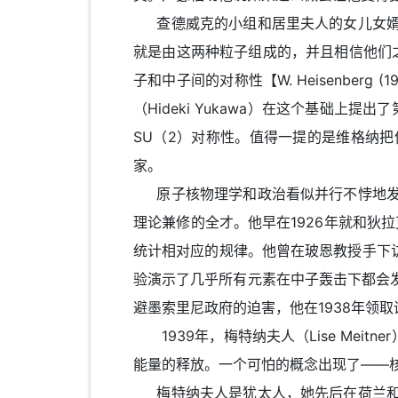
查德威克的小组和居里夫人的女儿女婿
就是由这两种粒子组成的，并且相信他们之
子和中子间的对称性【W. Heisenberg (1932). "
（Hideki Yukawa）在这个基础上
SU（2）对称性。值得一提的是维格纳
家。
原子核物理学和政治看似并行不悖地发
理论兼修的全才。他早在1926年就和狄
统计相对应的规律。他曾在玻恩教授手下访
验演示了几乎所有元素在中子轰击下都会
避墨索里尼政府的迫害，他在1938年领
1939年，梅特纳夫人（Lise Meitne
能量的释放。一个可怕的概念出现了——
梅特纳夫人是犹太人，她先后在荷兰和