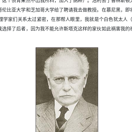
，这个愤青果然不出我所料，加入了纳粹）。泡利去了普林斯顿
哥伦比亚大学和芝加哥大学给了聘请我去做教授。在慕尼黑，即
学家们关系太过紧密，在那帮人眼里，我就是个白色犹太人（whi
我选择了后者，因为我不能允许斯塔克这样的家伙如此祸害我的