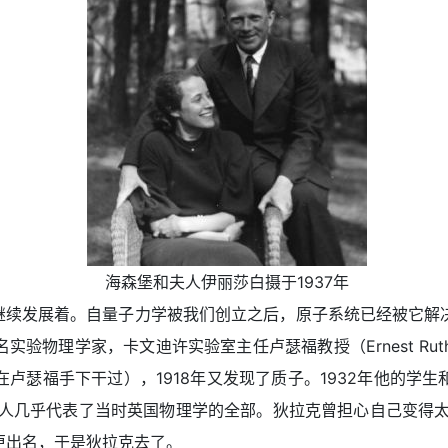
海森堡和夫人伊丽莎白摄于1937年
续发展着。自量子力学被我们创立之后，原子系统已经被它解
物理学家，卡文迪许实验室主任卢瑟福教授（Ernest Ruthe
福手下干过），1918年又发现了质子。1932年他的学生和继任
两人几乎代表了当时英国物理学的全部。狄拉克曾担心自己变得太
更出名，于是狄拉克去了。