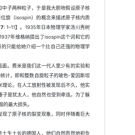
中子两种粒子，于是我大胆地假设原子核
（isospin）的概念来描述原子核内质
77
: 1–11】。1935年日本物理学家汤川秀树
37年维格纳提出了isospin这个词和它的
哥的只能给她介绍一个比自己还强的物理学
面。费米是我们这一代人里少有的实验和
克统计，即和整数自旋粒子的玻色-爱因斯坦
费米理论。在人工放射性被发现后不久，他实
妻子是犹太人，他自然也受到牵连。为了躲
国的最大损失。
ann）在发现了原子核的裂变现象，同时伴随着巨大
土生土长的德国人，他们自然而然地担负