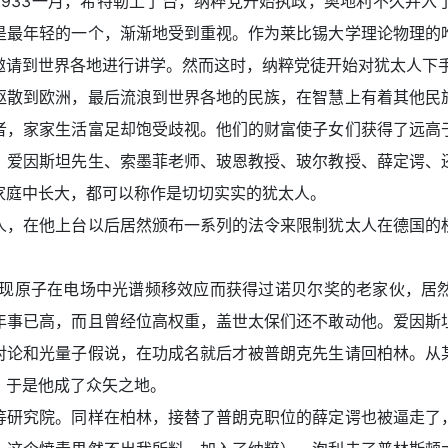
33一月，希特勒上了台，纳粹党开始执政，奥地利不久并入
是最年轻的一个，渐渐地受到重视。作为莱比锡大学理论物理的
邀请到世界各地进行讲学。然而这时，纳粹党徒开始对犹太人下
散到欧洲，最后流浪到世界各地的民族，在智慧上有着其他民族
者，家家生活富足却饱受歧视。他们的财富使子女们获得了远高
、爱因斯坦先生、索墨菲老师、玻恩教授、玻尔教授、薛定谔、
家庭中长大，都可以称作是切切实实的犹太人。
，在他上台以后居然颁布一系列的法令来限制犹太人在德国的权
，曾经发现原子在电场中光谱频移效应而获得过诺贝尔奖的老家伙，
年事已高，而且曾经位高权重，盖世太保们还不敢动他。爱因斯
对论和光量子假说，在功成名就后才被普朗克先生请回柏林。从
，于是他成了众矢之地。
研究院。同样在柏林，接替了普朗克职位的薛定谔也被逼走了，