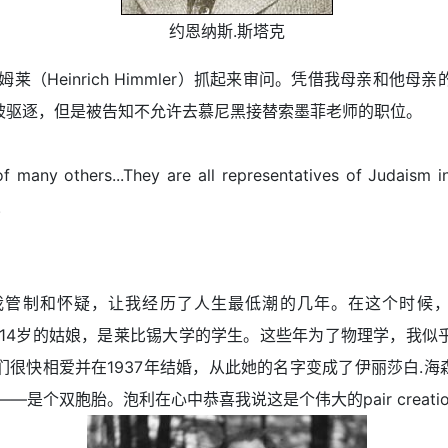
约恩纳斯.斯塔克
Heinrich Himmler）抓起来审问。凭借我母亲和他
被驱逐，但是被告知不允许去慕尼黑接替索墨菲老师的职位。
ny others...They are all representatives of Judaism in 
.
制和怀疑，让我经历了人生最低潮的几年。在这个时候，
），一个比我小14岁的姑娘，是莱比锡大学的学生。这些年为了物理学
相爱并在1937年结婚，从此她的名字变成了伊丽莎白.海森堡（Elis
—是个双胞胎。泡利在心中恭喜我说这是个伟大的pair creati