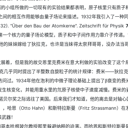
的小组所做的一切现有的实验结果都表明，原子核里只有质子和
间的相互作用能够由量子场论来描述。1932年我引入了一种同位旋
Über den Bau der Atomkerne". Zeitschrift für Physik
提出了第一个核力的量子场论模型，质子和中子间作用力靠介子传递。19
把他的妹妹嫁给了狄拉克，也许是当妹得太崇拜哥哥，没办法当
展着，但是我的故交恩里克费米在意大利做的实验改变了这个局
拉克几乎同时提出了半整数自旋粒子的统计规律：费米——狄拉
问过。1934年他在泡利的中微子理论基础上提出了β衰变的
发生核变化，并能用重水里的氘原子核使中子速度减慢。费米的
取诺贝尔奖之际逃往了美国。后来我们才知道，他的离去是对轴心
r），哈恩（Otto Hahn）和斯特拉斯曼（Fritz Strassm
核武器！
哥本哈根玻尔教授那里躲避纳粹的迫害。而哈恩和斯特拉斯曼是