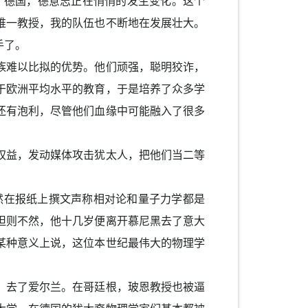
了德国，德意志正在悄悄的发生变化。这个
唯一教授，我的队伍也不断地在发展壮大。
手了。
难以比拟的优势。他们顽强，聪明狡诈，
于欧洲平均水平的教育，于是培养了众多学
还有泡利，尽管他们血缘中可能融入了很多
益，发动媒体攻击犹太人，把他们当二等
居然在报纸上撰文声称相对论和量子力学都是
坦则不然，他十几岁便离开慕尼黑去了意大
某种意义上说，这位本世纪最伟大的物理学
去了爱尔兰。在哥廷根，玻恩教授也被逼