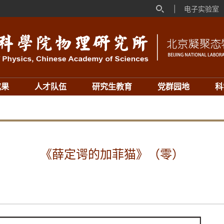
|
电子实验室
成果
人才队伍
研究生教育
党群园地
科
《薛定谔的加菲猫》（零）