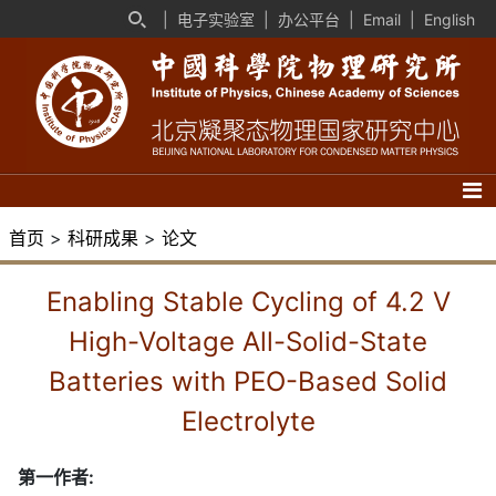
|
电子实验室
|
办公平台
|
Email
|
English
首页
>
科研成果
>
论文
Enabling Stable Cycling of 4.2 V
High-Voltage All-Solid-State
Batteries with PEO-Based Solid
Electrolyte
第一作者: