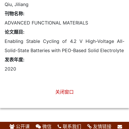
Qiu, Jiliang
刊物名称:
ADVANCED FUNCTIONAL MATERIALS
论文题目:
Enabling Stable Cycling of 4.2 V High-Voltage All-
Solid-State Batteries with PEO-Based Solid Electrolyte
发表年度:
2020
关闭窗口
公开课
微信
联系我们
友情链接