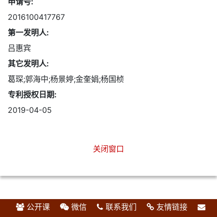
申请号:
2016100417767
第一发明人:
吕惠宾
其它发明人:
葛琛;郭海中;杨景婷;金奎娟;杨国桢
专利授权日期:
2019-04-05
关闭窗口
公开课
微信
联系我们
友情链接