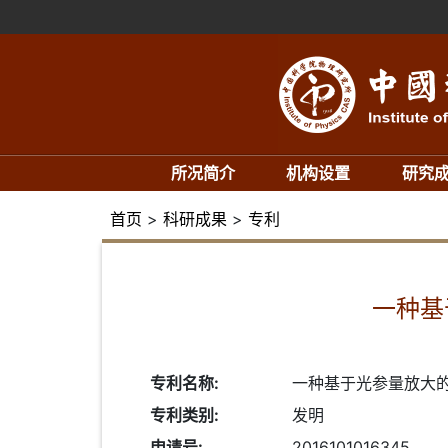
所况简介
机构设置
研究
首页
>
科研成果
>
专利
一种基
专利名称:
一种基于光参量放大
专利类别:
发明
申请号:
2016101016345