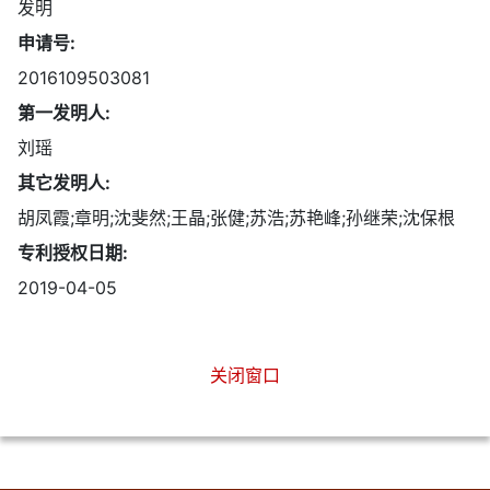
发明
申请号:
2016109503081
第一发明人:
刘瑶
其它发明人:
胡凤霞;章明;沈斐然;王晶;张健;苏浩;苏艳峰;孙继荣;沈保根
专利授权日期:
2019-04-05
关闭窗口