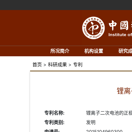
所况简介
机构设置
研究
首页
>
科研成果
>
专利
锂离
专利名称:
锂离子二次电池的正
专利类别:
发明
申请号:
2015104960300