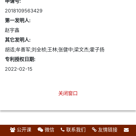
申请号:
2018109563429
第一发明人:
赵宇鑫
其它发明人:
胡适;牟善军;刘全桢;王林;张健中;梁文杰;霍子扬
专利授权日期:
2022-02-15
关闭窗口
公开课
微信
联系我们
友情链接