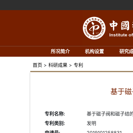
所况简介
机构设置
研究
首页
>
科研成果
>
专利
基于磁
专利名称:
基于磁子阀和磁子结
专利类别:
发明
申请号:
2019101258831