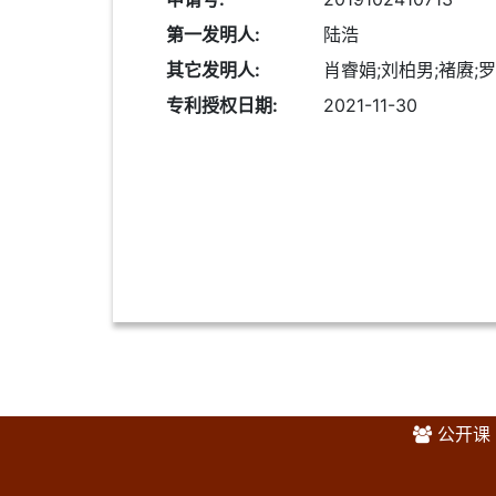
第一发明人:
陆浩
其它发明人:
肖睿娟;刘柏男;褚赓;罗
专利授权日期:
2021-11-30
公开课