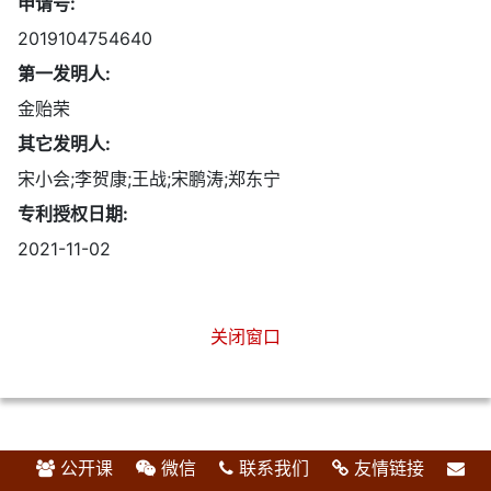
申请号:
2019104754640
第一发明人:
金贻荣
其它发明人:
宋小会;李贺康;王战;宋鹏涛;郑东宁
专利授权日期:
2021-11-02
关闭窗口
公开课
微信
联系我们
友情链接