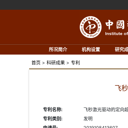
所况简介
机构设置
研究
首页
>
科研成果
>
专利
飞秒
专利名称:
飞秒激光驱动的定向
专利类别:
发明
申请号:
2019108413607