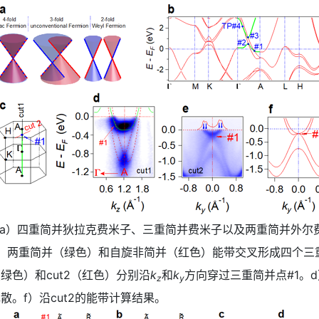
点。a）四重简并狄拉克费米子、三重简并费米子以及两重简并外
，两重简并（绿色）和自旋非简并（红色）能带交叉形成四个三
（绿色）和cut2（红色）分别沿
k
和
k
方向穿过三重简并点#1。d
z
y
散。f）沿cut2的能带计算结果。