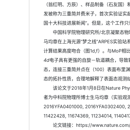
（翁红明、方辰）、样品制备（石友国）
发被称为三重简并费米子，首次实验证实超出传统类
国十大科技进展新闻”。但是，这个工作
中国科学院物理研究所/北京凝聚态物理国
马均章在上海光源“梦之线”ARPES实验
计算结果高度吻合（图1d,f）。与Mo
4d
电子具有更强的自旋－轨道耦合，导致
态，连接三重简并点在（100）表面布里
态的拓扑性质，合理地解释了表面态观测
该论文于2018年1月8日在Nature
者为中科院物理所博士生马均章（实验观测）
2016YFA0401000, 2016YFA0302400
11422428, 11674369, 11234014, 
论文链接：https://www.nature.com/art