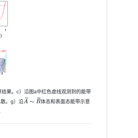
计算结果。c）沿图a中红色虚线观测到的能带
A
~
∼
R
~
散。g）沿
体态和表面态能带示意
。