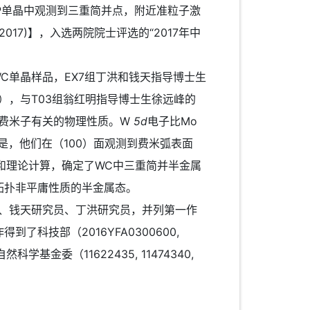
P单晶中观测到三重简并点，附近准粒子激
2017)】，入选两院院士评选的“2017年中
C单晶样品，EX7组丁洪和钱天指导博士生
e），与T03组翁红明指导博士生徐远峰的
并费米子有关的物理性质。W
5d
电子比Mo
是，他们在（100）面观测到费米弧表面
析和理论计算，确定了WC中三重简并半金属
拓扑非平庸性质的半金属态。
究员、钱天研究员、丁洪研究员，并列第一作
技部（2016YFA0300600,
国家自然科学基金委（11622435, 11474340,