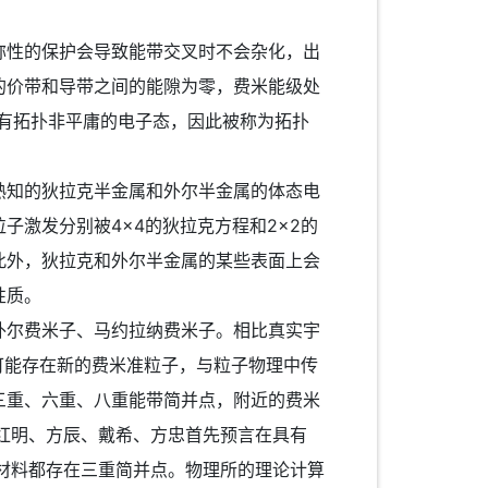
性的保护会导致能带交叉时不会杂化，出
的价带和导带之间的能隙为零，费米能级处
有拓扑非平庸的电子态，因此被称为拓扑
知的狄拉克半金属和外尔半金属的体态电
子激发分别被4×4的狄拉克方程和2×2的
此外，狄拉克和外尔半金属的某些表面上会
性质。
尔费米子、马约拉纳费米子。相比真实宇
可能存在新的费米准粒子，与粒子物理中传
三重、六重、八重能带简并点，附近的费米
翁红明、方辰、戴希、方忠首先预言在具有
的材料都存在三重简并点。物理所的理论计算