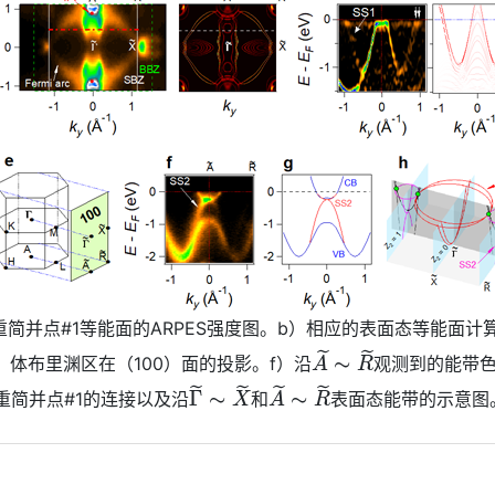
）三重简并点#1等能面的ARPES强度图。b）相应的表面态等能面
A
~
∼
R
~
体布里渊区在（100）面的投影。f）沿
观测到的能带色
Γ
~
∼
X
~
A
~
∼
R
~
重简并点#1的连接以及沿
和
表面态能带的示意图