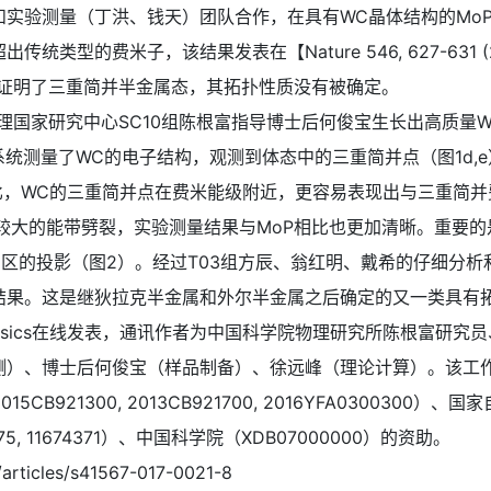
和实验测量（丁洪、钱天）团队合作，在具有WC晶体结构的Mo
型的费米子，该结果发表在【Nature 546, 627-631 (
只证明了三重简并半金属态，其拓扑性质没有被确定。
家研究中心SC10组陈根富指导博士后何俊宝生长出高质量W
站系统测量了WC的电子结构，观测到体态中的三重简并点（图1d,
P相比，WC的三重简并点在费米能级附近，更容易表现出与三重简
较大的能带劈裂，实验测量结果与MoP相比也更加清晰。重要的
渊区的投影（图2）。经过T03组方辰、翁红明、戴希的仔细分
结果。这是继狄拉克半金属和外尔半金属之后确定的又一类具有
 Physics在线发表，通讯作者为中国科学院物理研究所陈根富研
、博士后何俊宝（样品制备）、徐远峰（理论计算）。该工作得到了科
, 2015CB921300, 2013CB921700, 2016YFA0300300）、
11404175, 11674371）、中国科学院（XDB07000000）的资助。
icles/s41567-017-0021-8