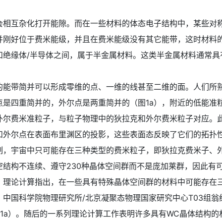
互杂化打开能隙。而在一些材料的体态电子结构中，某些对称
并刚好位于费米能级，并且在费米能级没有其它能带，这时材料
和绝缘体/半导体之间，属于半金属材料。这类半金属材料通常具
带简并可以形成零维的点、一维的线甚至二维的面。人们所熟
是四重简并的，外尔点是两重简并的（图1a），附近的低能准粒
外尔费米准粒子，与粒子物理中的狄拉克和外尔费米粒子对应。
和外尔点在表面布里渊区的投影，这些表面态反映了它们的拓扑
宇宙中只可能存在三种类型的费米粒子，即狄拉克费米子、外
空结构不连续、遵守230种晶体空间群而不是庞加莱群，因此有
。理论计算指出，在一些具有特殊晶体空间群的材料中可能存在
中国科学院物理研究所/北京凝聚态物理国家研究中心T03组
1a）。随后的一系列理论计算工作表明许多具有WC晶体结构