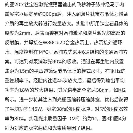
的亚20fs钛宝石激光振荡器输出的飞秒种子脉冲经马丁内
兹展宽器展宽至约300ps后，注入到薄片钛宝石晶体为增益
介质的再生放大器进行能量放大。实验中所用钛宝石晶体的
厚度为2mm，后表面镀有对泵浦激光和增益激光均高反的
反射膜，并焊接在W80Cu20合金热沉上，热沉接外循环
水，温度控制在14℃。泵浦方式采用6通结构的多通泵浦方
案，可达到对泵浦激光90%的吸收。通过在再生腔内放置
焦距为1.5m的平凸透镜调节晶体上的模式尺寸，在1kHz的
重复频率下，经腔内往返45次放大后，最后得到输出平均
功率为1.8W的放大结果，其光谱半高全宽达38nm，如图2
所示。进一步将其注入到光栅压缩器压缩脉宽，优化后获得
了平均功率1.45W、脉宽38fs的压缩脉冲，对应的压缩器效
2
率为80%。实测光束质量因子（M
）约为1.1。图3和图4分
别为对应的脉宽曲线和光束质量因子结果。