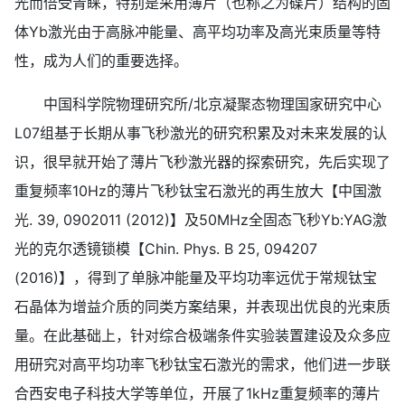
光而倍受青睐，特别是采用薄片（也称之为碟片）结构的固
体Yb激光由于高脉冲能量、高平均功率及高光束质量等特
性，成为人们的重要选择。
中国科学院物理研究所/北京凝聚态物理国家研究中心
L07组基于长期从事飞秒激光的研究积累及对未来发展的认
识，很早就开始了薄片飞秒激光器的探索研究，先后实现了
重复频率10Hz的薄片飞秒钛宝石激光的再生放大【中国激
光. 39, 0902011 (2012)】及50MHz全固态飞秒Yb:YAG激
光的克尔透镜锁模【Chin. Phys. B 25, 094207
(2016)】，得到了单脉冲能量及平均功率远优于常规钛宝
石晶体为增益介质的同类方案结果，并表现出优良的光束质
量。在此基础上，针对综合极端条件实验装置建设及众多应
用研究对高平均功率飞秒钛宝石激光的需求，他们进一步联
合西安电子科技大学等单位，开展了1kHz重复频率的薄片