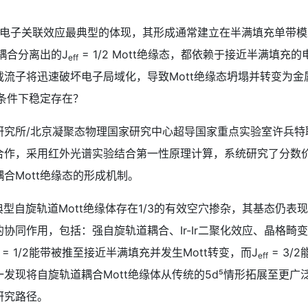
电子关联效应最典型的体现，其形成通常建立在半满填充单带模型
耦合分离出的J
= 1/2 Mott绝缘态，都依赖于接近半满填
eff
流子将迅速破坏电子局域化，导致Mott绝缘态坍塌并转变为
态条件下稳定存在？
所/北京凝聚态物理国家研究中心超导国家重点实验室许兵特
，采用红外光谱实验结合第一性原理计算，系统研究了分数价态铱氧
合Mott绝缘态的形成机制。
于典型自旋轨道Mott绝缘体存在1/3的有效空穴掺杂，其基态仍
协同作用，包括：强自旋轨道耦合、Ir-Ir二聚化效应、晶格畸
= 1/2能带被推至接近半满填充并发生Mott转变，而J
= 3
eff
发现将自旋轨道耦合Mott绝缘体从传统的5d⁵情形拓展至更
研究路径。