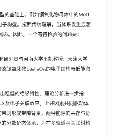
的基础上。例如铜氧化物母体中的Mott
充的电子构型。按照传统理解，当体系发生显著
金属态。因此，一个有待检验的问题是：
聘研究员与河南大学王凯教授、天津大学
化物La₃Ir₃O₁₁的电子结构与低能激
表现出稳健的绝缘特性。理论分析进一步指
变以及电子关联效应。上述因素共同驱动体
/2能带则形成带隙背景，两种能隙的共存与协
广泛的分数价态体系，为在多轨道强关联材料