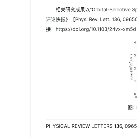
相关研究成果以“Orbital-Selective Spin-
评论快报》【Phys. Rev. Lett. 
接：https://doi.org/10.1103/24vx-xm5d
图:
PHYSICAL REVIEW LETTERS 136, 09650