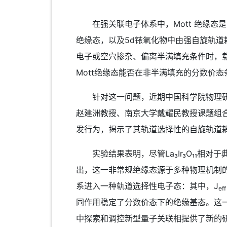
在强关联电子体系中，Mott 绝缘态是
绝缘态，以及5d铱氧化物中由强自旋轨道
电子或空穴掺杂、偏离半满填充条件时，载
Mott绝缘态能否在非半满填充的分数价
针对这一问题，近期中国科学院物理研究
赵建洲教授、南京大学戴耀民教授课题组合作
发行为，揭示了其轨道选择性的自旋轨道耦
实验结果表明，尽管La₃Ir₃O₁₁相对
出，这一非常规绝缘态源于多种物理机制的
系进入一种轨道选择性电子态：其中，J
eff
同作用稳定了分数价态下的绝缘基态。这一
中探索和调控新型量子关联相提供了新的