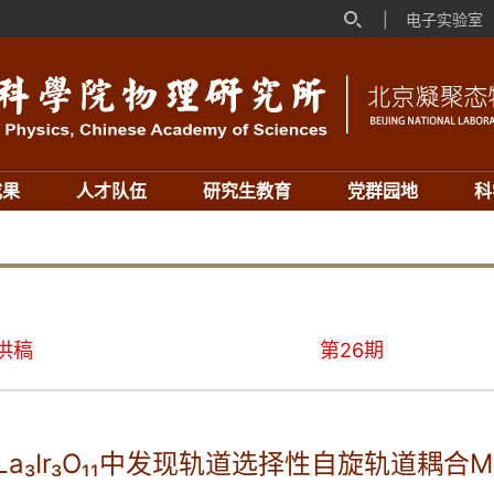
|
电子实验室
成果
人才队伍
研究生教育
党群园地
科
组供稿
第26期
a₃Ir₃O₁₁中发现轨道选择性自旋轨道耦合M