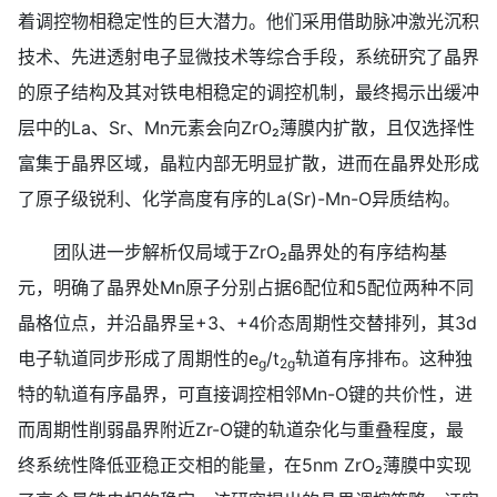
着调控物相稳定性的巨大潜力。他们采用借助脉冲激光沉积
技术、先进透射电子显微技术等综合手段，系统研究了晶界
的原子结构及其对铁电相稳定的调控机制，最终揭示出缓冲
层中的La、Sr、Mn元素会向ZrO₂薄膜内扩散，且仅选择性
富集于晶界区域，晶粒内部无明显扩散，进而在晶界处形成
了原子级锐利、化学高度有序的La(Sr)-Mn-O异质结构。
团队进一步解析仅局域于ZrO₂晶界处的有序结构基
元，明确了晶界处Mn原子分别占据6配位和5配位两种不同
晶格位点，并沿晶界呈+3、+4价态周期性交替排列，其3d
电子轨道同步形成了周期性的e
/t
轨道有序排布。这种独
g
2g
特的轨道有序晶界，可直接调控相邻Mn-O键的共价性，进
而周期性削弱晶界附近Zr-O键的轨道杂化与重叠程度，最
终系统性降低亚稳正交相的能量，在5nm ZrO₂薄膜中实现