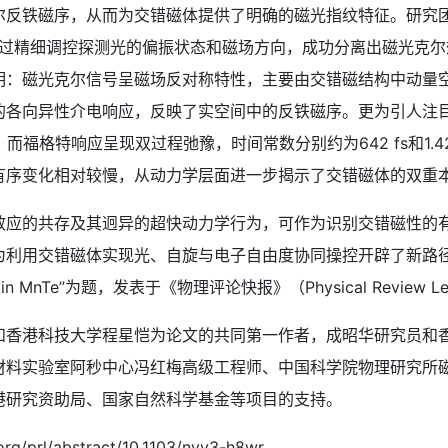
反铁磁序，从而为交错磁体提供了明确的磁光指纹特征。研究团队
通过精细调控探测光的偏振状态和磁场方向，成功分离出磁光克
明：磁光克尔信号呈磁场反对称特性，主要由交错磁结构中动量
的各向异性介电响应，反映了实空间中的反铁磁序。更为引人注
，而福格特响应呈现双过程弛豫，时间常数分别约为642 fs和1.
有序变化相对较慢，从动力学层面进一步揭示了交错磁体的双重
的共存及其迥异的超快动力学行为，可作为识别交错磁性的有
交错磁体实现光、自旋与电子自由度协同操控开辟了新路径。相关成果以
gnetism in MnTe”为题，发表于《物理评论快报》（Physical Review L
港科技大学程星恺为论文的共同第一作者，成昭华研究员和香
材料实验室阿秒中心冯红梅高级工程师、中国科学院物理研究所
港研究资助局、国家自然科学基金等项目的支持。
prl/abstract/10.1103/nyy3-h8wr