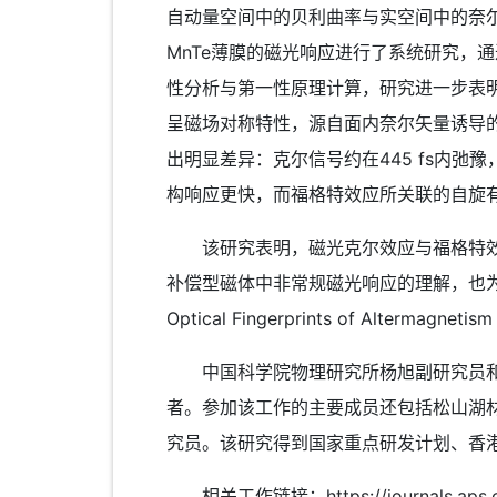
自动量空间中的贝利曲率与实空间中的奈尔
MnTe薄膜的磁光响应进行了系统研究，
性分析与第一性原理计算，研究进一步表
呈磁场对称特性，源自面内奈尔矢量诱导
出明显差异：克尔信号约在445 fs内弛豫
构响应更快，而福格特效应所关联的自旋
该研究表明，磁光克尔效应与福格特效应
补偿型磁体中非常规磁光响应的理解，也为利用
Optical Fingerprints of Alterma
中国科学院物理研究所杨旭副研究员和香
者。参加该工作的主要成员还包括松山湖
究员。该研究得到国家重点研发计划、香
相关工作链接：https://journals.aps.org/