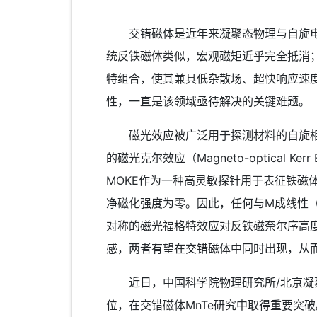
交错磁体是近年来凝聚态物理与自旋电子
统反铁磁体类似，宏观磁矩近乎完全抵消
特组合，使其兼具低杂散场、超快响应速
性，一直是该领域亟待解决的关键难题。
磁光效应被广泛用于探测材料的自旋相关
的磁光克尔效应（Magneto-optical Ker
MOKE作为一种高灵敏探针用于表征铁
净磁化强度为零。因此，任何与M成线性
对称的磁光福格特效应对反铁磁奈尔序高
感，两者有望在交错磁体中同时出现，从
近日，中国科学院物理研究所/北京凝聚
位，在交错磁体MnTe研究中取得重要突