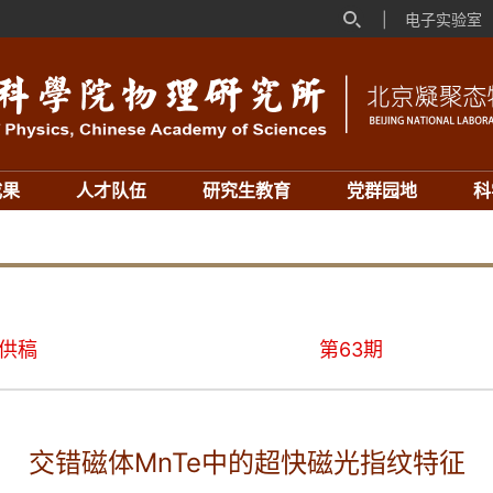
|
电子实验室
成果
人才队伍
研究生教育
党群园地
科
组供稿
第63期
交错磁体MnTe中的超快磁光指纹特征