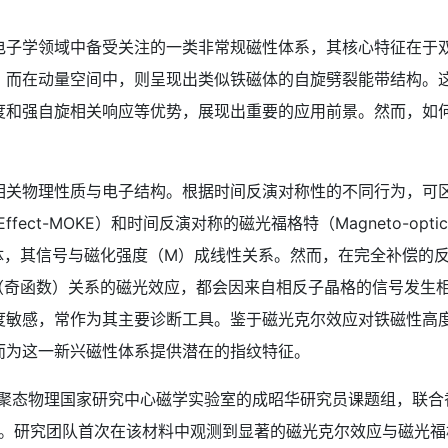
学领域中备受关注的一类非常规磁性体系，其核心特征在于双
；而在动量空间中，则呈现出类似铁磁体的自旋劈裂能带结构。这
度和强自旋相关响应等优势，展现出重要的应用前景。然而，如
物理性质与电子结构。根据时间反演对称性的不同行为，可区
r Effect-MOKE）和时间反演对称的磁光福格特（Magneto-optica
磁体，其信号与磁化强度（M）成线性关系。然而，在完全补偿的
（奇函数）关系的磁光效应，都会因来自相反子晶格的信号发生
度敏感，常作为其主要诊断工具。鉴于磁光克尔效应对铁磁性高
而为这一新兴磁性体系提供潜在的指纹特征。
态物理国家研究中心磁学实验室的成昭华研究员课题组，联合
破。研究团队首次在该材料中观测到显著的磁光克尔效应与磁光