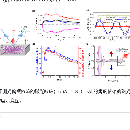
) 探测光偏振依赖的磁光响应；(c)Δ
t
= 3.0 ps处的角度依赖的
密度示意图。
f