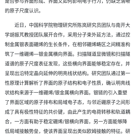
是否参与界面形成、界面又如何影响电子行为，仍缺乏清晰
的原子尺度认识。
近日，中国科学院物理研究所陈岚研究员团队与南开大
学胡振芃教授团队展开合作，采用分子束外延方法，通过控
制金属银表面硼烯的生长条件，在相邻硼烯畴区之间精准构
筑了一维硼烯—银金属横向界面。扫描隧道显微镜和扫描隧
道谱的原子尺度表征发现，这些横向界面能够稳定存在，并
呈现出沿特定晶向延伸的明亮线状结构。研究团队通过第一
性原理计算解析了界面的原子结构和电子性质，确认明亮线
状结构来源于一维硼烯/银金属横向界面。银链的引入重塑
了界面区域的原子排布和局域电子态，与邻近硼原子之间形
成了具有极性特征的共价键，由此产生的电荷转移和轨道耦
合，一方面有助于稳定硼烯/银横向界面，另一方面能够降
低局域接触势垒，使该界面呈现出类似欧姆接触的特征。研