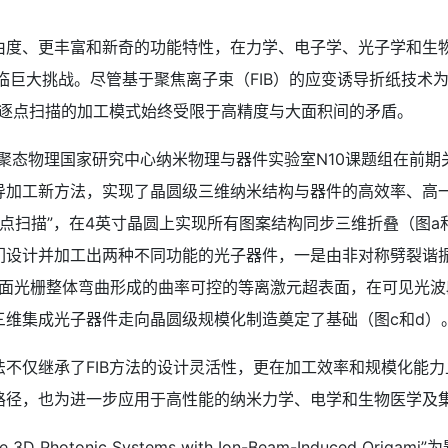
、更丰富和新奇的功能特性，在力学、电子学、光子学和生物
临巨大挑战。尽管基于聚焦离子束（FIB）的应变诱导折纸技术
B逐点扫描的加工模式始终受限于高精度与大面积间的矛盾。
物理国家研究中心纳米物理与器件实验室N10课题组在前期关
导加工新方法，实现了晶圆级三维纳米结构与器件的高效率、高
“逐点扫描”，在4英寸晶圆上实现所有图案结构同步三维折叠（图
他们设计并加工出两种不同功能的光子器件，一是由非对称劈裂谐
平面光栅整体弯曲形成的曲率可控的等离激元超表面，在可见光波
三维集成光子器件走向晶圆级规模化制造奠定了基础（图c和d）
仅继承了FIB方法的设计灵活性，更在加工效率和规模化能力
路径，也为进一步应用于高性能的纳米力学、电学和生物医学及
3D Photonic Systems with Ion-Beam-Induced Ori