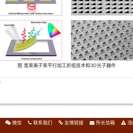
图 宽束离子束平行加工折纸技术和3D光子器件
f
微信
联系我们
友情链接
所长信箱
违