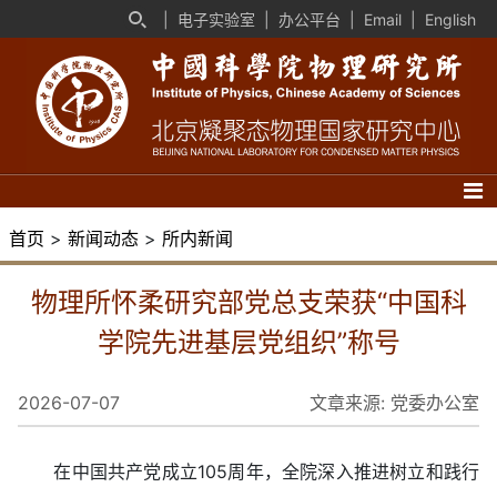
|
电子实验室
|
办公平台
|
Email
|
English
首页
>
新闻动态
>
所内新闻
物理所怀柔研究部党总支荣获“中国科
学院先进基层党组织”称号
2026-07-07
文章来源:
党委办公室
在中国共产党成立105周年，全院深入推进树立和践行