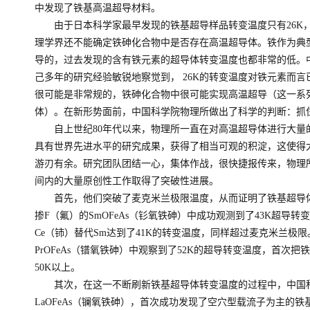
中发现了铁基高温超导材料。
由于日本科学家最早发现的铁基超导样品转变温度只有26K
理学界还不能确定铁砷化合物中是否存在高温超导体。铁作为典
导的，过去发现的含有铁元素的超导体转变温度也都非常的低。
己多年的研究经验敏锐地察觉到， 26K的转变温度对铁元素而
很可能是非常规的，铁砷化合物中很可能实现高温超导（这一系
体）。在新形势面前，中国科学院物理所做出了科学的判断：抓
自上世纪80年代以来，物理所一直在对高温超导体进行大量
具有世界先进水平的研究成果，获得了相当可观的积淀，这使得
游刃有余。研究团队团结一心，集体作战，很快捷报传来，物理
间内的大量原创性工作取得了突破性进展。
首先，他们突破了麦克米兰极限温度，从而证明了铁基超导体
掺F（氟）的SmOFeAs（钐氧铁砷）中成功观测到了43K超导
Ce（铈）替代Sm达到了41K的转变温度，同样超过麦克米兰极
PrOFeAs（镨氧铁砷）中观察到了52K的超导转变温度，首次
50K以上。
其次，在这一不断刷新铁基超导体转变温度的过程中，中国科
LaOFeAs（镧氧铁砷），首次成功发现了空穴型载流子为主的