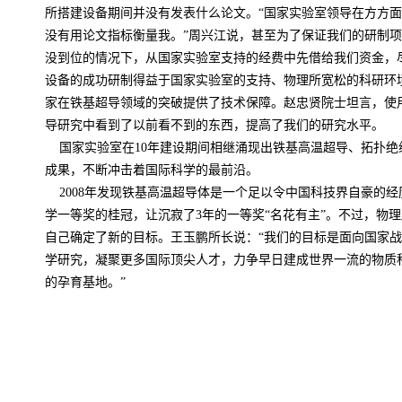
所搭建设备期间并没有发表什么论文。“国家实验室领导在方方
没有用论文指标衡量我。”周兴江说，甚至为了保证我们的研制
没到位的情况下，从国家实验室支持的经费中先借给我们资金，
设备的成功研制得益于国家实验室的支持、物理所宽松的科研环
家在铁基超导领域的突破提供了技术保障。赵忠贤院士坦言，使
导研究中看到了以前看不到的东西，提高了我们的研究水平。
国家实验室在
10
年建设期间相继涌现出铁基高温超导、拓扑绝
成果，不断冲击着国际科学的最前沿。
2008
年发现铁基高温超导体是一个足以令中国科技界自豪的经
学一等奖的桂冠，让沉寂了
3
年的一等奖“名花有主”。不过，物
自己确定了新的目标。王玉鹏所长说：“我们的目标是面向国家
学研究，凝聚更多国际顶尖人才，力争早日建成世界一流的物质
的孕育基地。”