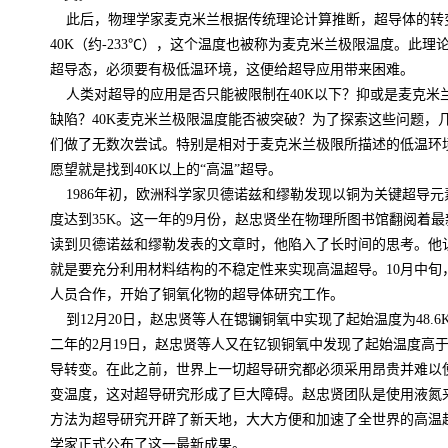
此后，物理学家麦克米兰根据传统理论计算推断，超导体的转
40K
（约
-233
℃），这个温度也被称为麦克米兰极限温度。此理
超导态，必须要有极低温环境，这便给超导应用带来困难。
人类对超导的应用是否只能被限制在
40K
以下？抑或是麦克米
缺陷？
40K
麦克米兰极限温度能否被突破？为了探索这些问题，
们做了无数次尝试。特别是相对于麦克米兰极限所描述的低温环
愿望就是找到
40K
以上的“高温”超导。
1986
年初，欧洲科学家贝德诺兹和缪勒发现以铜为关键超导元
度达到
35K
。这一年的
9
月份，赵忠贤坐在物理所图书馆翻阅着最
读到贝德诺兹和缪勒发表的文章时，他陷入了长时间的思考。他
就是要充分利用材料结构的不稳定性来实现高温超导。
10
月中旬
人员合作，开始了铜氧化物的超导体研究工作。
到
12
月
20
日，赵忠贤等人在锶镧铜氧中实现了起始温度为
48.6
二年的
2
月
19
日，赵忠贤等人又在钇钡铜氧中发现了起始温度高
导转变。在此之前，世界上一切超导研究都必须采用昂贵并难以
变温度，这对超导研究形成了巨大障碍。赵忠贤团队是使用液氮
方法为超导研究开辟了新天地，大大方便和加速了全世界的高温
学家正式公布了这一最新成果。