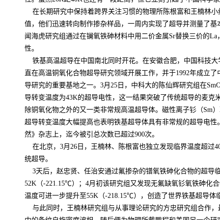
在长期研究中保持着跨界关注习惯的物理所陈根富和王楠林小
值，他们迅速转向制作掺杂样品，一周内实现了超导并测量了基
闻海虎研究组通过在镧氧铁砷材料中用二价金属
Sr
替换三价的
La
性。
铁基高温超导在中国南北同时开花。在安徽合肥，中国科技大
直在高温铜氧化合物超导研究领域开展工作，并于
1992
年成立了
导研究的重要基地之一。
3
月
25
日，中科大的陈仙辉研究组在
SmO
导转变温度为
43K
的超导电性，这一结果突破了传统超导的麦克
除铜氧化物之外的又一类非常规高温超导体。磁性离子钐（
Sm
）
超导转变温度大幅提高也表明铁基超导体具有非常规的超导电性
然》杂志上，迄今被引总次数已超过
900
次。
在北京，
3
月
26
日，王楠林、陈根富也独立发现临界温度超过
4
统超导。
3
天后，赵忠贤、任治安通过氟掺杂的镨氧铁砷化合物的超导
52K
（
-221.15
℃）；
4
月初该研究组又发现无氟缺氧钐氧铁砷化合
温度可进一步提升至
55K
（
-218.15
℃），创造了世界铁基超导体
与此同时，王楠林研究组与从事理论研究的方忠研究组合作，