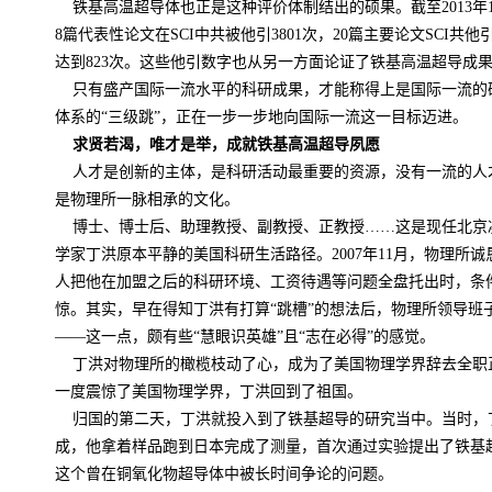
铁基高温超导体也正是这种评价体制结出的硕果。截至
2013
年
8
篇代表性论文在
SCI
中共被他引
3801
次，
20
篇主要论文
SCI
共他
达到
823
次。这些他引数字也从另一方面论证了铁基高温超导成
只有盛产国际一流水平的科研成果，才能称得上是国际一流的
体系的“三级跳”，正在一步一步地向国际一流这一目标迈进。
求贤若渴，唯才是举，成就铁基高温超导夙愿
人才是创新的主体，是科研活动最重要的资源，没有一流的人
是物理所一脉相承的文化。
博士、博士后、助理教授、副教授、正教授……这是现任北京
学家丁洪原本平静的美国科研生活路径。
2007
年
11
月，物理所诚
人把他在加盟之后的科研环境、工资待遇等问题全盘托出时，条
惊。其实，早在得知丁洪有打算“跳槽”的想法后，物理所领导班
——这一点，颇有些“慧眼识英雄”且“志在必得”的感觉。
丁洪对物理所的橄榄枝动了心，成为了美国物理学界辞去全职正
一度震惊了美国物理学界，丁洪回到了祖国。
归国的第二天，丁洪就投入到了铁基超导的研究当中。当时，
成，他拿着样品跑到日本完成了测量，首次通过实验提出了铁基
这个曾在铜氧化物超导体中被长时间争论的问题。