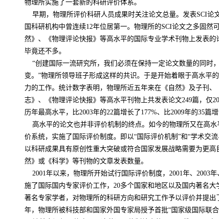
物理所实施了一套新的科研评价体系。
早期，物理所评价科研人员成果时关注论文总量。发表
SCI
论
国科研机构中曾连续
12
年位居第一。物理所的
SCI
论文之多固然
然》、《物理评论快报》等高水平的国际专业学术刊物上发表的
毕竟还不多。
“创建国际一流研究所，我们必须在保持一定论文数量的同时
变。”物理所领导班子形成这样的共识。于是开始着眼于高水平
力的工作。统计数字表明，物理所近五年来在《自然》及子刊、
志》、《物理评论快报》等高水平刊物上共发表论文
249
篇，仅
2
历年最高水平，比
2003
年的
22
篇增长了
177%
、比
2009
年的
35
篇增
高水平的论文也并非评价机制的终点。如今的物理所又在高水
价系统，实施了国际评价制度。即以“国际评价机制”和“学术交流
以科研成果具有原创性重大突破或符合国家发展战略需要为更高
然》或《科学》等刊物的文章发表数量。
2001
年以来，物理所开始试行国际评价制度，
2001
年、
2003
年
施了国际国内专家评价工作，
20
多个国家和地区以及国内著名大
著名专家学者，对物理所的科研方向和研究工作予以评价并提出
年，物理所被科技部和国家外国专家局授予首批“国家级国际联合