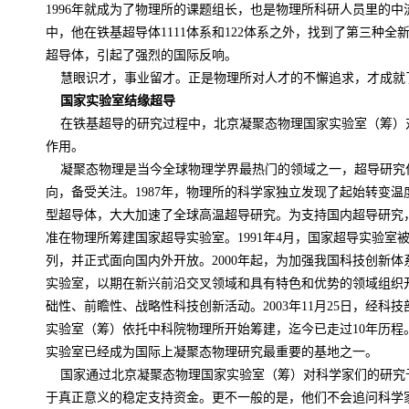
1996
年就成为了物理所的课题组长，也是物理所科研人员里的中
中，他在铁基超导体
1111
体系和
122
体系之外，找到了第三种全
超导体，引起了强烈的国际反响。
慧眼识才，事业留才。正是物理所对人才的不懈追求，才成就了
国家实验室结缘超导
在铁基超导的研究过程中，北京凝聚态物理国家实验室（筹）
作用。
凝聚态物理是当今全球物理学界最热门的领域之一，超导研究
向，备受关注。
1987
年，物理所的科学家独立发现了起始转变温
型超导体，大大加速了全球高温超导研究。为支持国内超导研究
准在物理所筹建国家超导实验室。
1991
年
4
月，国家超导实验室
列，并正式面向国内外开放。
2000
年起，为加强我国科技创新体
实验室，以期在新兴前沿交叉领域和具有特色和优势的领域组织
础性、前瞻性、战略性科技创新活动。
2003
年
11
月
25
日，经科技
实验室（筹）依托中科院物理所开始筹建，迄今已走过
10
年历程
实验室已经成为国际上凝聚态物理研究最重要的基地之一。
国家通过北京凝聚态物理国家实验室（筹）对科学家们的研究
于真正意义的稳定支持资金。更不一般的是，他们不会追问科学