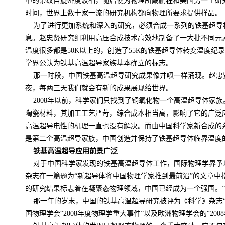
中的条纹自旋密度波相，随后便为物理所戴鹏程和美国另一个研
时间，世界上数十家一流的研究机构都向物理所要求提供样品。
为了进行更加系统和深入的研究，必须合成一系列的铁基超导
息。赵忠贤研究组利用高压合成技术高效地制备了一大批不同元
温度很多都是
50K
以上的，创造了
55K
的铁基超导体转变温度纪录
学界公认为铁基高温超导家族基本确立的标志。
那一时段，中国铁基高温超导研究成果像井喷一样涌现。赵忠
夜，每两三天我们就会有新的成果展现给世界。
2008
年以前，科学家们只找到了铜氧化物一个高温超导体家族
陶瓷材料，其加工工艺严苛，综合成本相当高，影响了它的广泛
高温超导电性的机理一直也没有解决。而由中国科学家新合成的
是第二个高温超导家族，中国创造并保持了铁基超导体临界温度
铁基高温超导应用前景广泛
对于中国科学家发现的铁基高温超导体工作，国际物理学界予
杂志在一篇题为“新超导体将中国物理学家推到最前沿”的文章中
的研究结果标志着在凝聚态物理领域，中国已经成为一个强国。”
那一年的岁末，中国的铁基高温超导研究被评为《科学》杂志
国物理学会“
2008
年度物理学重大事件”以及欧洲物理学会的“
2008