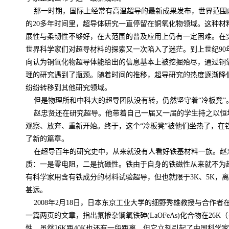
那一时期，国际上经常有高温超导的最新成果发布，世界范围内
的
20
多年时间里，超导体研究一直停留在铜氧化物领域。这种材
展性与柔韧性不够好，在大范围的普及应用上仍有一定困难。在
世界科学家们对超导材料的探索又一次陷入了迷茫。到上世纪
90
向认为铜氧化物超导体能给出的信息基本上被挖掘殆尽，通过铜
理的研究遇到了瓶颈。随着时间的推移，超导研究的热度逐渐降
纷纷转移到其他研究领域。
但是物理所和中科大的超导团队没有转，仍然坚守着“冷板凳”
赵忠贤还在研究超导。他带着自己一届又一届的学生持之以恒
观察、放弃、重新开始。终于，这个“冷板凳”被他们坐热了，在
了新的篇章。
在超导百年的研究史中，从来就没有人看好铁基材料一族。赵
质：一是零电阻，二是抗磁性。铁由于自身的铁磁性从来就不为
有科学家用含有铁成分的材料试验超导，但也就限于
3K
、
5K
，离
甚远。
2008
年
2
月
18
日，日本东京工业大学的细野秀雄教授与合作者
一篇两页的文章，指出氟掺杂镧氧铁砷
(LaOFeAs)
化合物在
26K
（
性。虽然
26K
距
40K
也还有一段距离，但它立刻引起了中国科学家