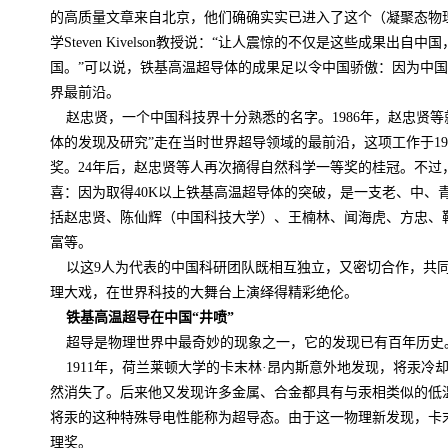
的高质量文章来自北京，他们确确实实已进入了这个（凝聚态物
学
Steven Kivelson
教授说：“让人震惊的不仅是这些成果出自中国
国。”可以说，铁基高温超导体的成果足以令中国骄傲：因为中
界最前沿。
赵忠贤，一个中国科技界十分熟悉的名字。
1986
年，赵忠贤等
体的发现及研究”走在当时世界超导领域的最前沿，这项工作于
19
奖。
24
年后，赵忠贤等人再次摘得自然科学一等奖的桂冠。不过
喜：因为取得
40K
以上铁基高温超导体的突破，是一支老、中、
括赵忠贤、陈仙辉（中国科技大学）、王楠林、闻海虎、方忠、
富等。
以这
9
人为代表的中国科研团队既相互独立，又密切合作，共
理大戏，在世界科技的大舞台上演绎得精彩绝伦。
铁基高温超导在中国“井喷”
超导是物理世界中最奇妙的现象之一，它的发现已有百年历史
1911
年，荷兰莱顿大学的卡末林·昂内斯意外地发现，将汞冷
然消失了。后来他又发现许多金属、合金都具有与汞相类似的低
将汞的这种特殊导电性能称为超导态。由于这一物理新发现，卡
理奖。