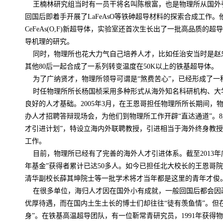
王楠林研究组当时有一员干将名叫陈根富，也是物理所从国外
回国后即着手开展了
LaFeAsO
等铁砷超导材料的探索合成工作。
CeFeAs(O,F)
新超导体，实验室还首次生长出了一批高品质的超导
导机理的研究。
同时，物理所也花大力气自己培养人才，比如任治安当时是赵
其他
80
后一起合成了一系列转变温度在
50K
以上的铁基超导体。
为了广纳贤才，物理所领导可谓是“煞费苦心”，已经形成了一
时任物理所所长杨国桢采用多种形式从海外知名科研机构、大
良好的人才基础。
2005
年
3
月，在王恩哥担任物理所所长期间，
办人才招聘答辩现场会，为他们到物理所工作开辟“直达通道”。
8
才引进计划”，特设立海内外联聘教授，引进相当于海外终身教
工作。
目前，物理所已经有了完善的海外人才引进体系。截至
2013
年
年基金”获得者累计已达
50
多人。如今已担任北大校长的王恩哥院
清华副校长薛其坤院士等一批学术将才当年都是这里的青年才俊
在很多单位，海归人才因在国外小有成就，一般回国后都会因
优厚待遇，而在国内土生土长的博士们却往往“徒有羡鱼情”。但
身”。在铁基高温超导团队，有一位靳常青研究员，
1991
年获得物