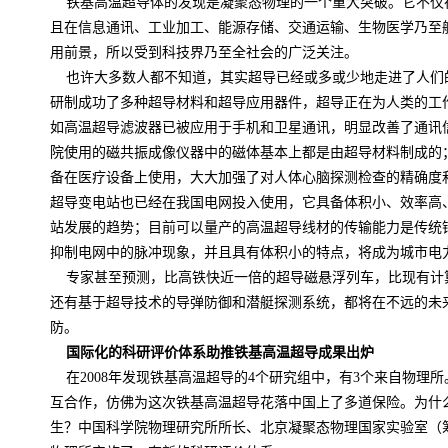
铁基高温超导体的发现是凝聚态物理的一个重大突破。它不仅
且在信息通讯、工业加工、能源存储、交通运输、生物医学乃至
用前景，所以受到科技界乃至全社会的广泛关注。
也许大多数人都不知道，其实超导已经或多或少地走进了人们
研制成功了多种超导材料和超导应用器件，超导正在为人类的工
如高温超导滤波器已被应用于手机和卫星通讯，明显改善了通讯
院使用的磁共振成像仪器中的磁体基本上都是由超导材料制成的
备在医疗设备上使用，大大加强了对人体心脑探测检查的精确度
超导变电站也已经在我国电网投入使用，它具备体积小、效率高
站发展的趋势；目前可以量产的高温超导线材的传输能力是传统
抑制电网中的脉冲现象，并且具有体积小的特点，将成为城市电
专家甚至预测，比高铁快近一倍的超导磁悬浮列车，比现有计
还有基于超导技术的导弹防御和潜艇探测系统，都将在不远的未
防。
国际化的科研评价体系助推铁基高温超导成果出炉
在
2008
年发现铁基高温超导的
4
个研究组中，有
3
个来自物理所
互合作，仿佛为这次铁基高温超导花落中国上了多道保险。为什
生？中国科学院物理研究所所长、北京凝聚态物理国家实验室（