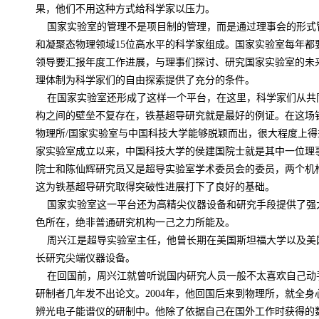
果，他们不用这种方式给科学家以压力。
国家实验室的管理不是项目制的管理，而是通过理事会的形式
和凝聚态物理领域
15
位高水平的科学家组成。国家实验室每年都
领导要汇报年度工作进展，与理事们探讨、研究国家实验室的未
理体制为科学家们的自由探索提供了充分的条件。
在国家实验室还形成了这样一个平台，在这里，科学家们从共
构之间的壁垒不复存在，铁基超导研究就是最好的例证。在这场
物理所
/
国家实验室与中国科技大学能够脱颖而出，很大程度上得
家实验室成立以来，中国科技大学的侯建国院士就是其中一位理
院士和陈仙辉研究员又是超导实验室学术委员会的委员，两个机
这为铁基超导研究取得突破性进展打下了良好的基础。
国家实验室这一平台还为高精尖仪器设备和研究手段提供了强
色所在，绝非普通研究机构一己之力所能及。
周兴江是超导实验室主任，他曾长期在美国斯坦福大学以及美
长研究尖端仪器设备。
在回国前，周兴江就曾听说国内研究人员一般不太喜欢自己动
研制者几年发不出论文。
2004
年，他回国后来到物理所，就全身
辨光电子能谱仪的研制中。他除了依据自己在国外工作时获得的