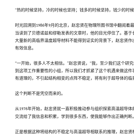
“热的时候坚持，冷的时候也坚持；钱多的时候坚持，钱少的时候
时光回溯到
年
月的北京，赵忠贤在物理所图书馆中翻阅着
1986
9
当读到了贝德诺兹和缪勒发表的文章时，他的目光停住了。基于
大量新的高临界温度超导材料不能得到证实的背景下，赵忠贤作
有效信息。
“一开始，很多人不太相信。”赵忠贤说，“我，至少我们这个研
到这项工作重要性的小组，所以我们才抓紧了这个机遇来做这件
有道理的，不引起结构相变的点阵不稳定，将有利于超导体的临
这个判断不是凭空而来的。
从
年开始，赵忠贤就一直积极推动参与组织探索高温超导体
1976
交流给了我信息和积累，学到很多东西，使我能够作出正确判断
正是根据这种将结构的不稳定与高温超导相联系的推理，赵忠贤