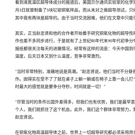
看到液氮温区超导体成分的报道后，美国贝尔通讯实验室的化学
月
日就曾制备了
块钇钡铜氧样品，而从未对之做超导测试，只
3
5
其中竟有两块是超导的。由于当时交流困难，他们在文章中只能
其实，正当赵忠贤和他的合作者开始着手研究铜氧化物的超导性
作也差不多同步进行，于是就有了上世纪
年代末
年代初争分
80
90
报纸都很关注每天的进展情况，经常有这样的消息：今天中国到
温度，后天日本又到什么温度，竞争非常激烈。
“当时非常特别，准确地说是高潮。”赵忠贤说，他们当时不分昼
作。困得实在受不了了就在桌子上躺一躺或在椅子上靠一会儿打
时最大的感觉就是要争分夺秒，时间就是一切！”
“尽管当时的条件比国外差得多，但我们也有优势，我们是最早
个人，我们就抓住了这个机会。此外，我们这个群体非常努力，
赵忠贤说。
在铜氧化物高温超导体之前，世界上一切超导研究都必须采用昂