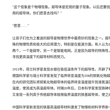
“这个现象是个物理现象。超导体是宏观的量子现象。以后还要
用的超导体。你们愿意去找吗？”
“愿意……”
让孩子们也为之着迷的超导是物理世界中最奇妙的现象之一。超
殊的物理性质和极大的应用潜力，特别是在能源方面。有人认为
两个，一个是超导，另一个是智能电网。正是因为超导的特殊性
寻找更高温度下的超导材料而努力。
年，荷兰科学家发现水银在极低温条件下的超导性，开辟了
1911
德国科学家与瑞士科学家发现了临界转变温度为
的铜氧化物
35K
在内的研究团队将铜氧化物超导体的临界转变温度提升到液氮温
温度，使其成为高温超导体。时隔
年后，日本科学家发现铁砷
20
又发现一系列高于传统超导体极限临界温度的铁基超导体，使之
中国科学家新发现的铁基高温超导材料激发了物理和材料学界新