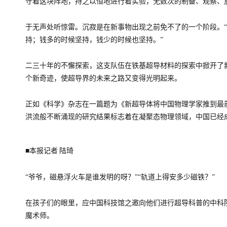
守着这块阵地，持之以恒地进行着实验，无数次的制备、观察、
于无声处听惊雷。沉寂是在新事物出现之前免不了的一个阶段。
持；钱多的时候坚持，钱少的时候也坚持。”
二三十年的不懈探索，这支队伍在铁基超导材料的探索中掀开了
个新奇迹，使超导界的未来之路又变得光明起来。
正如《科学》杂志在一篇题为《新超导体将中国物理学家推到最
洪流般不断涌现的研究结果标志着在凝聚态物理领域，中国已经
■本报记者
陆琦
“爷爷，磁悬浮火车是谁发明的呀？”“轨道上得安多少磁铁？”
在孩子们的眼里，应中国科技馆之邀向他们进行超导科普的中科
魔术师。