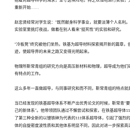
抱着对超导科学的渴求，坚守这块阵地，持之以恒地进行实验，
重新开始……
赵忠贤经常对学生说：“既然献身科学事业，就要淡薄个人名利。
实验室里挑灯夜战，做着在别人看来“挺死性”的实验和研究。
“冷板凳”终究被他们坐热，铁基为超导材料探索揭开新的篇章，
迹，使超导界的未来之路又变得光明起来。
物理所靳常青组的研究方向是高压新材料和物理，超导成为他们
有特点的工作。
这么多年一直做超导，与同事研究和而不同，靳常青组的特点就
当已经发现的铁基超导体系不断产出优秀论文的时候，靳常青“
己的新体系”。他带领团队通过不懈尝试和探索，在铁基超导体
11
了第三种全新的以锂铁砷为代表的
体系超导体，引起了强烈
111
体的自旋密度波性质和其他体系明显不同，因此对进一步探索高