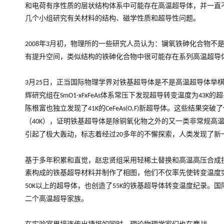
和电荷有序性质的层状结构体系中可能存在高温超导体，并一直
几个小组研究有关材料的结构、磁学性质和超导性问题。
年
月初，物理所的一些研究人员认为：镧氧铁砷化合物不
2008
3
有提升空间，类似结构的铁砷化合物中很可能存在系列高温超导
月
日，正当国际物理学界对铁基超导体是不是高温超导体举
3
25
辉研究组在
体系常压下发现超导转变温度为
的超
SmO1-xFxFeAs
43K
陈根富也独立发现了
的
新超导体。这些结果突破了
41K
CeFeAs(O,F)
（
），证明铁基超导体是除铜氧化物之外的又一类非常规高
40K
引起了极大轰动，标志着经过
多年的不懈探索，人类发现了新
20
基于多年积累和直觉，赵忠贤组采用轻稀土替换和高温高压合成
素构成的铁基超导材料并制作了相图，他们不仅率先使转变温度
以上的超导体，也创造了
的铁基超导体转变温度纪录。国
50K
55K
二个高温超导家族。