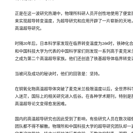
正是在这一波研究热潮中，物理所科研人员开创性地使用了便宜
来实现超导转变温度，为超导研究和应用开辟了一片崭新的天地
高温超导研究。
时隔
年后，日本科学家发现在临界转变温度为
时，铁砷化
20
26K
和中国科技大学为代表的中国科学家们则发现一系列高于麦克米
之成为第二个高温超导家族。他们还创造了铁基超导体临界转变
当被问及成功的秘诀时，他们的回答是：坚持。
在铜氧化物高温超导体突破了麦克米兰极限温度以后，全世界科
入迷茫，国际上的相关研究进入低谷。在各种学术期刊，特别是
高温超导论文变得愈发困难。
国内的高温超导研究也因此受到了影响，有些研究人员在数次碰
团队都不得不解散。物理所和中国科技大学的超导研究团队却一