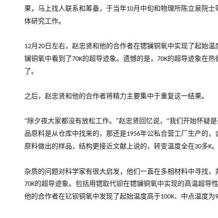
果，马上找人联系和筹备，于当年
月中旬和物理所陈立泉院士
10
体研究工作。
月
日左右，赵忠贤和他的合作者在锶镧铜氧中实现了起始温
12
20
镧铜氧中看到了
的超导迹象。遗憾的是，
的超导迹象在热
70K
70K
了。
之后，赵忠贤和他的合作者将精力主要集中于重复这一结果。
“除夕夜大家都没有放松工作。”赵忠贤回忆说，“我们开始怀疑
品原料是从仓库中找来的，那还是
年公私合营工厂生产的，
1956
原料做出的样品，结构更接近文献上说的，转变温度全在
多
。
30
K
杂质的问题对科学家有很大启发，他们一直在多相材料中寻找，
的超导迹象。包括用锶取代钡在锶镧铜氧中实现的高温超导
70K
他的合作者在钇钡铜氧中发现了起始温度高于
、中点温度为
100K