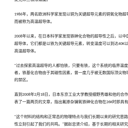
年，两名欧洲科学家发现以铜为关键超导元素的铜氧化物超
1986
而被称为高温超导体。
年以来，在日本科学家发现铁砷化合物的超导性之后，以中
2008
超导体，它们都是以铁为关键超导元素，转变温度可以到达
40K
高温超导体。
“过去探索高温超导的人都怕铁，只要有铁，这个系统的临界温度
者，铁基化合物由于其磁性因素，曾一度几乎被无数国际顶尖物
的禁区。
直到
年
月
日，日本东京工业大学教授细野秀雄和他的合
2008
2
18
表了一篇两页的文章，指出氟掺杂镧氧铁砷化合物在
时即具
26K
“这个材料的结构和正常态的物理特点与我们长期以来的研究思
性立刻引起了我们的共鸣。”据赵忠贤介绍，基于长期的相关研