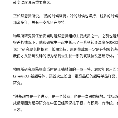
转变温度具有重要意义。
正如赵忠贤所说，“热的时候坚持，冷的时候也坚持；钱多的时候
那么多年，总有一支队伍在坚持。
物理所研究员任治安当时是赵忠贤组的主要成员之一，之前也是
很差的情况下，他和研究生一起生长出了一系列转变温度在
50K
说：“研究要长期积累，长期坚持，原创性成果一定是在积累的
我们才从镨氧铁砷的行为想到去生长一系列氧缺位铁基超导体。”
物理所研究员陈根富当时是王楠林组的一员干将，
年
月回
2007
10
新超导体，还首次生长出一批高品质的超导单晶样品
LaFeAs(O,F)
研究。
“铁基超导是一个进步，是一个鼓励，也是一次思想解放。”赵忠
成绩是因为超导研究在中国已经深深扎了根，有积累、有传统、
人才。