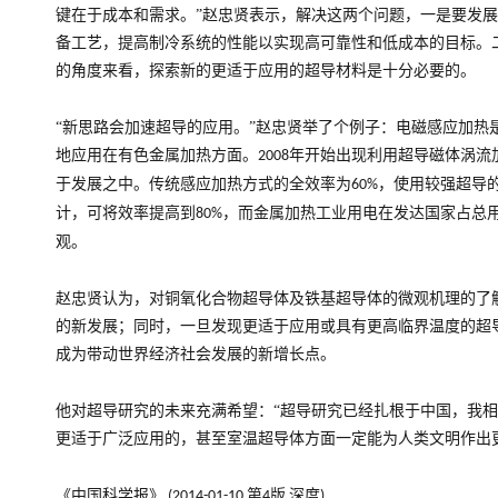
键在于成本和需求。”赵忠贤表示，解决这两个问题，一是要发
备工艺，提高制冷系统的性能以实现高可靠性和低成本的目标。
的角度来看，探索新的更适于应用的超导材料是十分必要的。
“新思路会加速超导的应用。”赵忠贤举了个例子：电磁感应加热
地应用在有色金属加热方面。
年开始出现利用超导磁体涡流
2008
于发展之中。传统感应加热方式的全效率为
，使用较强超导
60%
计，可将效率提高到
，而金属加热工业用电在发达国家占总
80%
观。
赵忠贤认为，对铜氧化合物超导体及铁基超导体的微观机理的了
的新发展；同时，一旦发现更适于应用或具有更高临界温度的超
成为带动世界经济社会发展的新增长点。
他对超导研究的未来充满希望：“超导研究已经扎根于中国，我
更适于广泛应用的，甚至室温超导体方面一定能为人类文明作出
《中国科学报》
第
版
深度
(2014-01-10
4
)