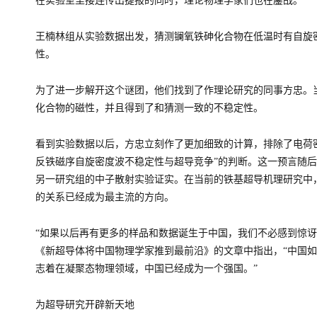
在实验室里接连传出捷报的同时，理论物理学家们也在鏖战。
王楠林组从实验数据出发，猜测镧氧铁砷化合物在低温时有自旋
性。
为了进一步解开这个谜团，他们找到了作理论研究的同事方忠。
化合物的磁性，并且得到了和猜测一致的不稳定性。
看到实验数据以后，方忠立刻作了更加细致的计算，排除了电荷
反铁磁序自旋密度波不稳定性与超导竞争”的判断。这一预言随
另一研究组的中子散射实验证实。在当前的铁基超导机理研究中
的关系已经成为最主流的方向。
“如果以后再有更多的样品和数据诞生于中国，我们不必感到惊讶
《新超导体将中国物理学家推到最前沿》的文章中指出，“中国
志着在凝聚态物理领域，中国已经成为一个强国。”
为超导研究开辟新天地