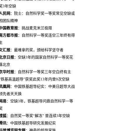
奖3年空缺
人民网
：院士：自然科学奖一等奖常见空缺或
因团队精神
中国教育报
：挑战麦克米兰极限
南方都市报
：自然科学一等奖连空三年终有得
主
文汇报
：最难拿的奖，颁给科学坚守者
北京日报
：空缺3年的国家自然科学一等奖花
落北京
京华时报
：自然科学一等奖三年空白终有主
“铁基高温超导”获奖此奖13年内曾9次空缺
凤凰网
：中国铁基超导纪实：中美日超导大战
领先者天天换
网易
：空缺3年，铁基超导问鼎自然科学一等
奖
搜狐
：自然奖一等奖“解冻” 曾连续3年空缺
腾讯
：中国铁基超导研究发展纪实
科普博览网专题
：神奇的超导家族