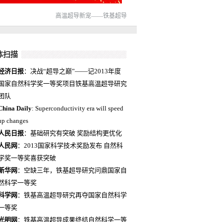
高温超导新宠——铁基超导
体扫描
经济日报
：决战“超导之巅”——记2013年度
国家自然科学奖一等奖项目铁基高温超导研究
团队
China Daily
: Superconductivity era will speed
up changes
人民日报
：基础研究有突破 奖励结构更优化
人民网
：2013国家科学技术奖励发布 自然科
学奖一等奖喜获突破
新华网
：空缺三年，铁基超导研究问鼎国家自
然科学一等奖
科学网
：铁基高温超导研究再夺国家自然科学
一等奖
光明网
：铁基高温超导成果终结自然科学一等