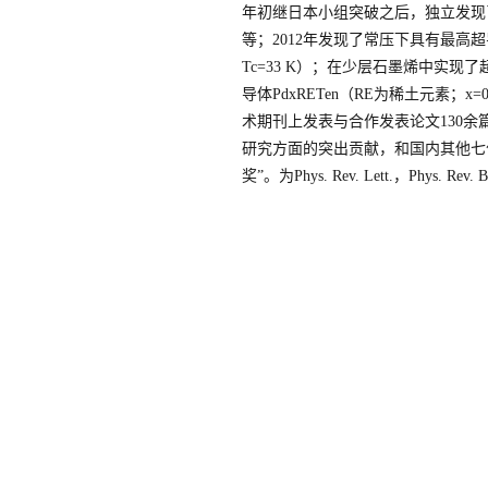
年初继日本小组突破之后，独立发现了超导
等；2012年发现了常压下具有最高超导转变
Tc=33 K）；在少层石墨烯中实现
导体PdxRETen（RE为稀土元素；x=0.
术期刊上发表与合作发表论文130余篇
研究方面的突出贡献，和国内其他七
奖”。为Phys. Rev. Lett.，Phys. R