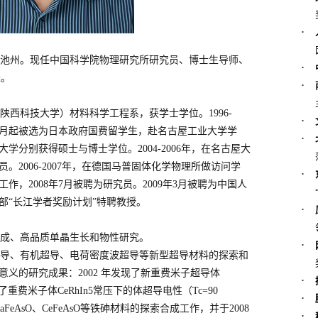
·
安徽池州。现任中国科学院物理研究所研究员、博士生导师、
·
长。
·
陕西科技大学）材料科学工程系，获学士学位。1996-
·
年10月起被选为日本政府国费留学生，赴名古屋工业大学学
·
业大学分别获得硕士与博士学位。2004-2006年，在名古屋大
2006-2007年，在德国马普固体化学物理所做访问学
·
工作，2008年7月被聘为研究员。2009年3月被聘为中国人
部“长江学者奖励计划”特聘教授。
·
成、高品质单晶生长和物性研究。
·
导、有机超导、电荷密度波超导等新型超导材料的探索和
义的研究成果：2002 年发现了新重费米子超导体
·
6年发现了重费米子体CeRhIn5常压下的体超导电性（Tc=90
·
FeAsO、CeFeAsO等铁砷材料的探索合成工作，并于2008
·