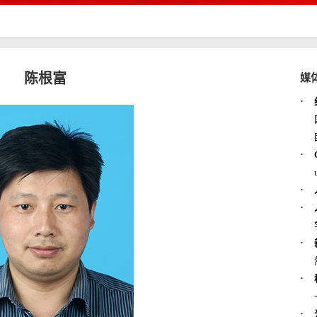
陈根富
媒
·
·
·
·
·
·
·