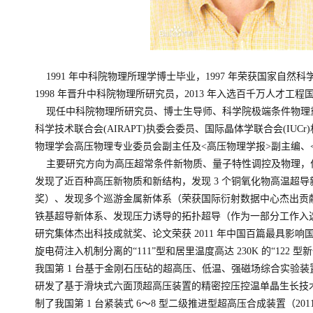
1991 年中科院物理所理学博士毕业，1997 年荣获国家自然
1998 年晋升中科院物理所研究员，2013 年入选百千万人才工程
现任中科院物理所研究员、博士生导师、科学院极端条件物理
科学技术联合会(AIRAPT)执委会委员、国际晶体学联合会(IUC
物理学会高压物理专业委员会副主任及<高压物理学报>副主编、
主要研究方向为高压超常条件新物质、量子特性调控及物理，
发现了近百种高压新物质和新结构，发现 3 个铜氧化物高温超
奖）、发现多个巡游金属新体系（荣获国际衍射数据中心杰出贡献奖）、
铁基超导新体系、发现压力诱导的拓扑超导（作为一部分工作入选中
研究集体杰出科技成就奖、论文荣获 2011 年中国百篇最具影
旋电荷注入机制分离的“111”型和居里温度高达 230K 的“122
我国第 1 台基于金刚石压砧的超高压、低温、强磁场综合实验装置
研发了基于滑块式六面顶超高压装置的精密控压控温单晶生长技术
制了我国第 1 台紧装式 6～8 型二级推进型超高压合成装置（2