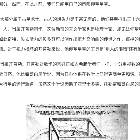
部分。然而，在此之前，我们只能用自己的肉眼仰望星空。
大部分属于占星术士。古人的想象力是丰富无穷的，他们甚至拟出三十六
一人，当属开普勒同学。这位勤奋的天文学家也是物理学家，却无法仰望
如此奇特，失去听力的贝多芬可以创作出第九交响曲的传世之作，疯掉的
师。对于视力损坏的开普勒来说，他仰望星空的工具是“别人的眼睛”还有
推开普勒。开普勒对数学的喜好正如古希腊学者们一样，十分重视数的
近自然。他信奉哥白尼学说，因为日心体系在数学上显得更简单更和谐。
大行星的运行轨道。虽然这个学说因循了亚里士多德、托勒密和哥白尼的