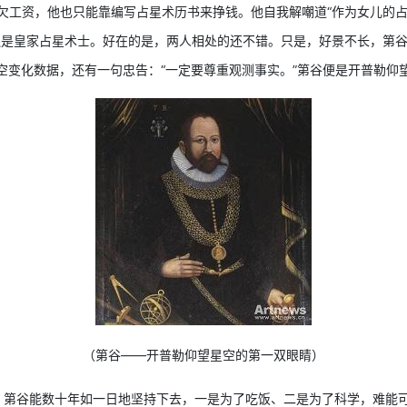
欠工资，他也只能靠编写占星术历书来挣钱。他自我解嘲道“作为女儿的
还是皇家占星术士。好在的是，两人相处的还不错。只是，好景不长，第
星空变化数据，还有一句忠告：“一定要尊重观测事实。”第谷便是开普勒仰
（第谷——开普勒仰望星空的第一双眼睛）
第谷能数十年如一日地坚持下去，一是为了吃饭、二是为了科学，难能可