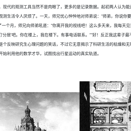
。现代的观测工具当然不是肉眼了，更多的是记录数据。起初两人认为能
观测生活令人厌烦了。一天，师兄忧心忡忡地对师弟说：“师弟，你说你要
过了一个月，师兄向师弟吼道：“你离开我的视线吧！这么多天来，我每天
们‘分居’吧。你在楼上，我在楼下。有事电话联系。”“好！反正我这辈子
是个反映研究生心理问题的笑话，不过它无意揭示了科研生活的枯燥和无
开始利用他的数学才华，试图找出行星运动的真实轨道。