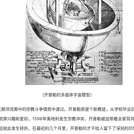
（开普勒的多面体宇宙模型）
颠沛流离中的宗教斗争情势中渡过。开普勒原是个新教徒，从学校毕业后
浓厚兴趣和爱好。1598年奥地利发生宗教冲突，开普勒被迫带着全家背
运就此发生转折。在最初的几个月里，开普勒的才干给人留下了深刻的印