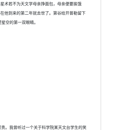
占星术若不为天文学母亲挣面包，母亲便要挨饿
谷在他到来的第二年就去世了。第谷给开普勒留下
望星空的第一双眼睛。
贵。我曾听过一个关于科学院某天文台学生的笑