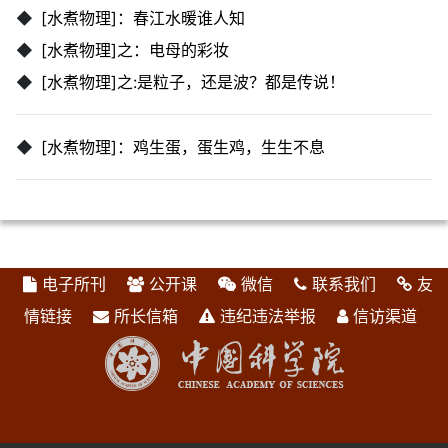
◆
[水煮物理]：春江水暖谁人知
◆
[水煮物理]之：电母的彩妆
◆
[水煮物理]之:是粒子，还是波？都是传说！
◆
[水煮物理]：鸡生蛋，蛋生鸡，生生不息
电子所刊
公开课
微信
联系我们
友
情链接
所长信箱
违纪违法举报
信访渠道