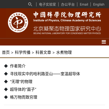
|
电子实验室
|
办公平台
|
Email
|
English
首页
>
科学传播
>
科普文章
>
水煮物理
◆
作者简介
◆
寻找现实中的哈利路亚山——室温超导体
◆
"无理"的物理
◆
超导体的“面子”
◆
格万物而致穷理