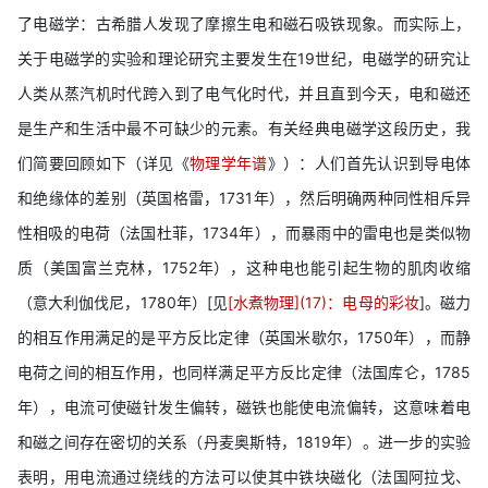
了电磁学：古希腊人发现了摩擦生电和磁石吸铁现象。而实际上，
关于电磁学的实验和理论研究主要发生在19世纪，电磁学的研究让
人类从蒸汽机时代跨入到了电气化时代，并且直到今天，电和磁还
是生产和生活中最不可缺少的元素。有关经典电磁学这段历史，我
们简要回顾如下（详见《
物理学年谱
》）：人们首先认识到导电体
和绝缘体的差别（英国格雷，1731年），然后明确两种同性相斥异
性相吸的电荷（法国杜菲，1734年），而暴雨中的雷电也是类似物
质（美国富兰克林，1752年），这种电也能引起生物的肌肉收缩
（意大利伽伐尼，1780年）[见
[水煮物理](17)：电母的彩妆
]。磁力
的相互作用满足的是平方反比定律（英国米歇尔，1750年），而静
电荷之间的相互作用，也同样满足平方反比定律（法国库仑，1785
年），电流可使磁针发生偏转，磁铁也能使电流偏转，这意味着电
和磁之间存在密切的关系（丹麦奥斯特，1819年）。进一步的实验
表明，用电流通过绕线的方法可以使其中铁块磁化（法国阿拉戈、