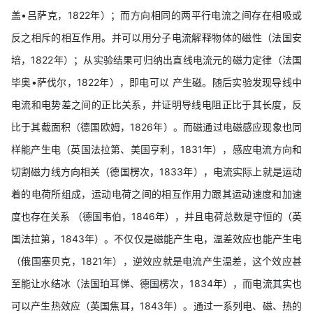
盖•吕萨克，1822年）；而方向相同的两平行电流之间存在相吸或
反之相斥的相互作用。并可以用分子电流解释物体的磁性（法国安
培，1822年）；从实验结果可归纳出直线电流元的磁力定律（法国
毕奥•萨伐尔，1822年），即电可以 产生磁。随后实验发现导线中
电流和电势差之间的正比关系，并证明导线电阻正比于其长度，反
比于其截面积（德国欧姆，1826年）。而磁通过电磁感应现象也同
样能产生电（英国法拉第、美国亨利，1831年），感应电流方向和
切割磁力线方向相关（德国楞次，1833年），电流实际上就是运动
着的电荷所组成，运动电荷之间的相互作用力跟其运动速度和加速
度也存在关系 （德国韦伯，1846年），并且电荷总数是守恒的（英
国法拉第，1843年）。不仅仅是磁能产生电，温差效应也能产生电
（俄国塞贝克，1821年），逆效应就是电流产生温差，这个效应甚
至能让水结冰（法国珀耳悌、德国楞次，1834年），而电流其实也
可以产生热效应（英国焦耳，1843年）。通过一系列电、磁、热的