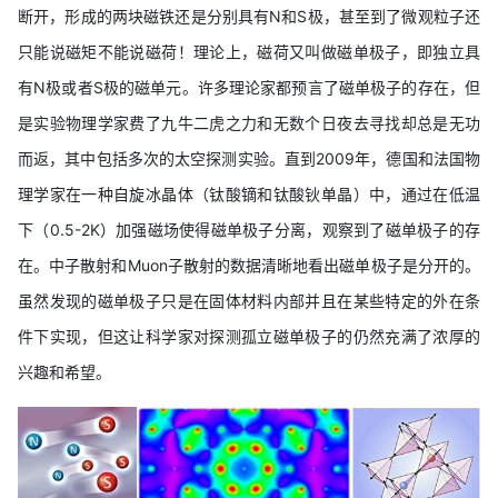
断开，形成的两块磁铁还是分别具有N和S极，甚至到了微观粒子还
只能说磁矩不能说磁荷！理论上，磁荷又叫做磁单极子，即独立具
有N极或者S极的磁单元。许多理论家都预言了磁单极子的存在，但
是实验物理学家费了九牛二虎之力和无数个日夜去寻找却总是无功
而返，其中包括多次的太空探测实验。直到2009年，德国和法国物
理学家在一种自旋冰晶体（钛酸镝和钛酸钬单晶）中，通过在低温
下（0.5-2K）加强磁场使得磁单极子分离，观察到了磁单极子的存
在。中子散射和Muon子散射的数据清晰地看出磁单极子是分开的。
虽然发现的磁单极子只是在固体材料内部并且在某些特定的外在条
件下实现，但这让科学家对探测孤立磁单极子的仍然充满了浓厚的
兴趣和希望。