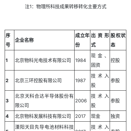
注1：物理所科技成果转移转化主要方式
序
成立年
出资形
股权状
企业名称
号
份
式
态
现金、
1
北京物科光电技术有限公司
1984
控股
固资
技术入
2
北京三环控股有限公司
1987
参股
股
北京天科合达半导体股份有
技术入
3
2006
参股
限公司
股
4
北京物科发展科技有限公司
2017
现金
独资
溧阳天目先导电池材料科技
技术入