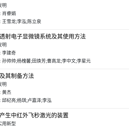
发明
: 肖睿娟
 王雪龙;李泓;陈立泉
透射电子显微镜系统及其使用方法
发明
: 李建奇
 孙帅帅;杨槐馨;田焕芳;曹高龙;李中文;李星元
及其制备方法
发明
 黄杰
 邱纪亮;杨琪;卢嘉泽;李泓
产生中红外飞秒激光的装置
 实用新型