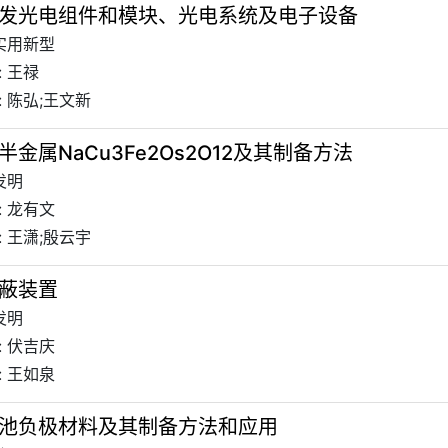
发光电组件和模块、光电系统及电子设备
 实用新型
 王禄
 陈弘;王文新
金属NaCu3Fe2Os2O12及其制备方法
发明
: 龙有文
 王潇;殷云宇
蔽装置
发明
: 伏吉庆
: 王如泉
池负极材料及其制备方法和应用