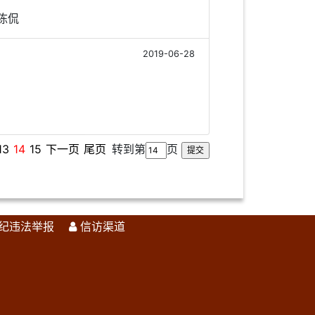
;陈侃
2019-06-28
13
14
15
下一页
尾页
转到第
页
纪违法举报
信访渠道