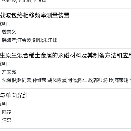
 郝婷婷;李无瑕;李俊杰
载波包络相移频率测量装置
发明
: 魏志义
 韩海年;汪会波;谢阳;朱江峰
生原生混合稀土金属的永磁材料及其制备方法和应
发明
: 左文亮
 沈保根;赵同云;孙继荣;胡凤霞;闫阿儒;陈仁杰;郭帅;陈岭;商荣翔
与单向光纤
发明
 陆凌
 汪忠