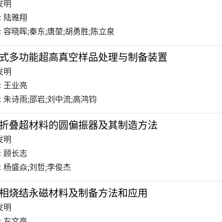
发明
: 陆雅翔
 容晓晖;秦东;唐堃;胡勇胜;陈立泉
式多功能超高真空样品处理与制备装置
发明
: 王业亮
 朱诗雨;邵岩;刘中流;高鸿钧
折叠超材料的圆偏振器及其制造方法
发明
: 顾长志
 杨盛焱;刘哲;李俊杰
相烧结永磁材料及制备方法和应用
发明
: 左文亮