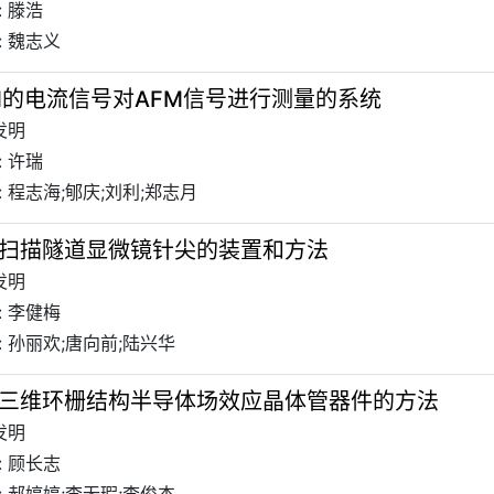
 滕浩
: 魏志义
M的电流信号对AFM信号进行测量的系统
发明
 许瑞
 程志海;郇庆;刘利;郑志月
扫描隧道显微镜针尖的装置和方法
发明
: 李健梅
 孙丽欢;唐向前;陆兴华
三维环栅结构半导体场效应晶体管器件的方法
发明
: 顾长志