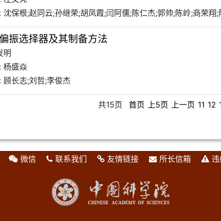
 沈保根;赵同云;孙继荣;胡凤霞;闫阿儒;陈仁杰;郭帅;陈岭;商荣翔
偏振选择器及其制备方法
发明
: 杨盛焱
 顾长志;刘哲;李俊杰
共15页
首页
上5页
上一页
11
12
微信
联系我们
友情链接
所长信箱
违