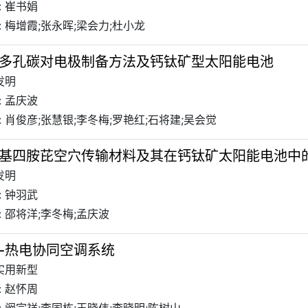
: 崔书娟
 梅增霞;张永晖;梁会力;杜小龙
多孔碳对电极制备方法及钙钛矿型太阳能电池
发明
: 孟庆波
 肖俊彦;张慧银;李冬梅;罗艳红;石将建;吴会觉
基四胺芘空穴传输材料及其在钙钛矿太阳能电池中
发明
: 钟羽武
 邵将洋;李冬梅;孟庆波
-热电协同空调系统
 实用新型
: 赵怀周