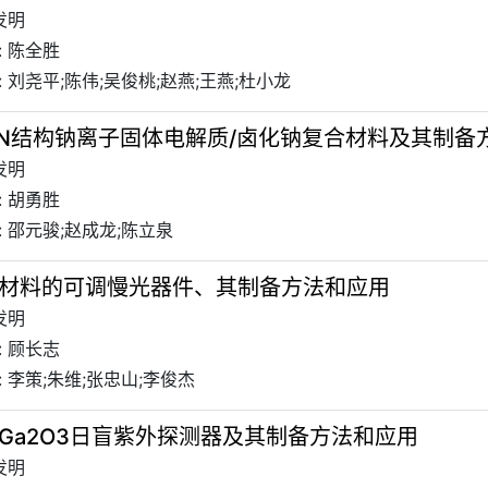
发明
: 陈全胜
 刘尧平;陈伟;吴俊桃;赵燕;王燕;杜小龙
CON结构钠离子固体电解质/卤化钠复合材料及其制备
发明
: 胡勇胜
 邵元骏;赵成龙;陈立泉
材料的可调慢光器件、其制备方法和应用
发明
: 顾长志
 李策;朱维;张忠山;李俊杰
Ga2O3日盲紫外探测器及其制备方法和应用
发明