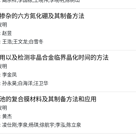
 阚宗祥;李国栋;王晓伟;李晓明;陈树山
掺杂的六方氮化硼及其制备方法
发明
 赵昱
 王浩;王文龙;白雪冬
用以及检测非晶合金临界晶化时间的方法
发明
: 李金凤
 孙永昊;白海洋;汪卫华
池的复合膜材料及其制备方法和应用
发明
 黄杰
 凌仕刚;李泉;杨琪;徐航宇;李泓;陈立泉