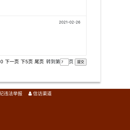
2021-02-26
10
下一页
下5页
尾页
转到第
页
纪违法举报
信访渠道