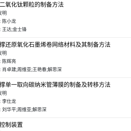
二氧化钛颗粒的制备方法
发明
: 陈小龙
 王达;金士锋
撑还原氧化石墨烯卷网络材料及其制备方法
发明
: 陈辉亮
 肖卓建;周维亚;王艳春;解思深
撑单一取向碳纳米管薄膜的制备及转移方法
发明
: 李仕龙
 刘华平;周维亚;解思深
控制装置