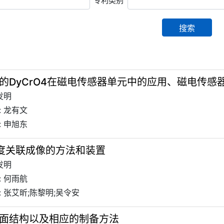
专利类别
搜索
的DyCrO4在磁电传感器单元中的应用、磁电传感
发明
: 龙有文
: 申旭东
度关联成像的方法和装置
发明
: 何雨航
 张艾昕;陈黎明;吴令安
面结构以及相应的制备方法