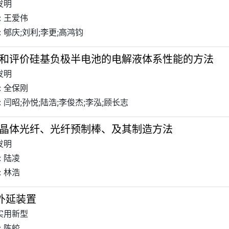
发明
: 王爱伟
 郇庆;刘利;李更;高鸿钧
和评价硅基负极半电池的电解液体系性能的方法
发明
: 全保刚
 闫昭;孙悦;陆浩;李俊杰;李泓;顾长志
晶体光纤、光纤预制棒、及其制造方法
发明
 陆凌
 林浩
相外延装置
 实用新型
 陈蛟