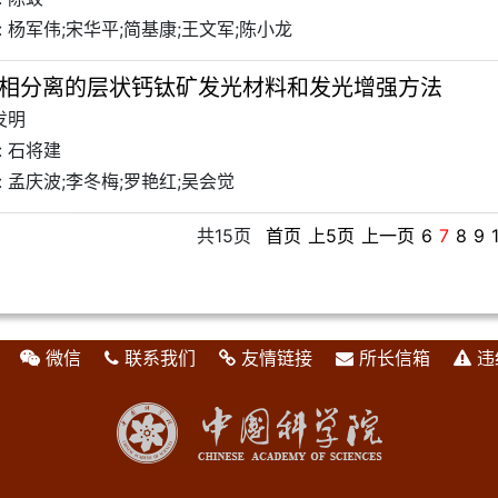
 杨军伟;宋华平;简基康;王文军;陈小龙
相分离的层状钙钛矿发光材料和发光增强方法
发明
: 石将建
 孟庆波;李冬梅;罗艳红;吴会觉
共15页
首页
上5页
上一页
6
7
8
9
微信
联系我们
友情链接
所长信箱
违