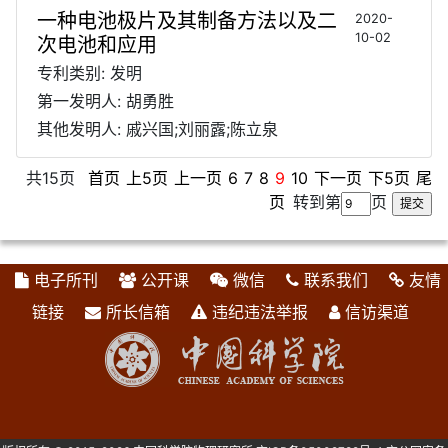
一种电池极片及其制备方法以及二
2020-
10-02
次电池和应用
专利类别: 发明
第一发明人: 胡勇胜
其他发明人: 戚兴国;刘丽露;陈立泉
共15页
首页
上5页
上一页
6
7
8
9
10
下一页
下5页
尾
页
转到第
页
电子所刊
公开课
微信
联系我们
友情
链接
所长信箱
违纪违法举报
信访渠道