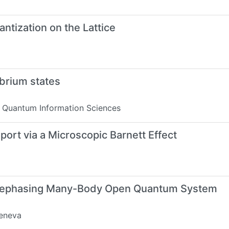
ntization on the Lattice
brium states
 Quantum Information Sciences
ort via a Microscopic Barnett Effect
 a Dephasing Many-Body Open Quantum System
eneva