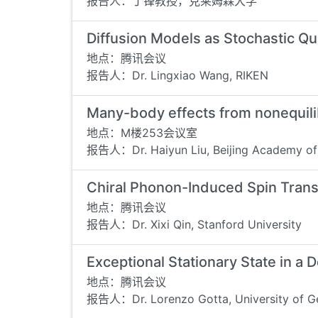
报告人：丁锋教授，克莱姆森大学
Diffusion Models as Stochastic Qua
地点：腾讯会议
报告人：Dr. Lingxiao Wang, RIKEN
Many-body effects from nonequili
地点：M楼253会议室
报告人：Dr. Haiyun Liu, Beijing Academy of
Chiral Phonon-Induced Spin Transp
地点：腾讯会议
报告人：Dr. Xixi Qin, Stanford University
Exceptional Stationary State in
地点：腾讯会议
报告人：Dr. Lorenzo Gotta, University of G