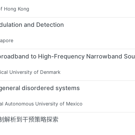
of Hong Kong
ulation and Detection
gapore
rabroadband to High-Frequency Narrowband So
cal University of Denmark
 general disordered systems
l Autonomous University of Mexico
制解析到干预策略探索