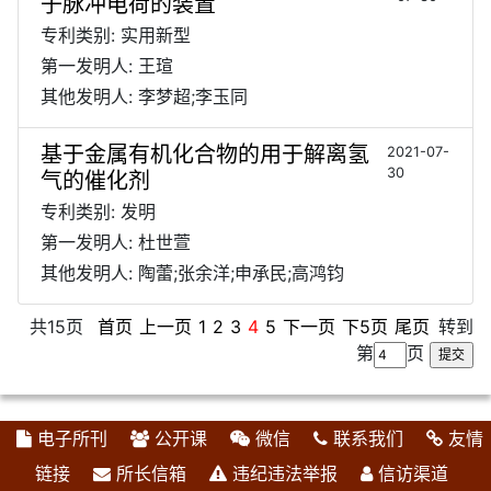
子脉冲电荷的装置
专利类别: 实用新型
第一发明人: 王瑄
其他发明人: 李梦超;李玉同
基于金属有机化合物的用于解离氢
2021-07-
30
气的催化剂
专利类别: 发明
第一发明人: 杜世萱
其他发明人: 陶蕾;张余洋;申承民;高鸿钧
共15页
首页
上一页
1
2
3
4
5
下一页
下5页
尾页
转到
第
页
电子所刊
公开课
微信
联系我们
友情
链接
所长信箱
违纪违法举报
信访渠道