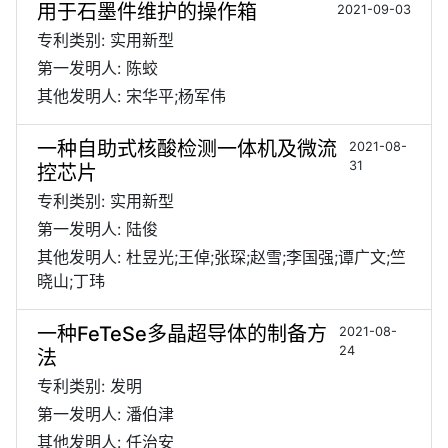
用于石墨件维护的操作箱
2021-09-03
专利类别: 实用新型
第一发明人: 陈蛟
其他发明人: 宋华平;杨军伟
一种自助式核酸检测一体机及微流
2021-08-
31
控芯片
专利类别: 实用新型
第一发明人: 陆俊
其他发明人: 杜昱光;王倬;张琛;赵雪;李国强;谭广文;竺
晓山;丁玮
一种FeTeSe多晶超导体的制备方
2021-08-
24
法
专利类别: 发明
第一发明人: 潘伯津
其他发明人: 任治安